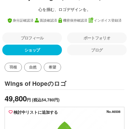
心を掴む、ロゴデザインを。
身分証確認済
面談確認済
機密保持確認済
インボイス登録済
プロフィール
ポートフォリオ
ショップ
ブログ
羽根
自然
希望
のロゴ
Wings of Hope
49,800
円
(税込54,780円)
検討中リストに追加する
No.46508