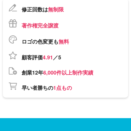
修正回数は
無制限
著作権完全譲渡
ロゴの色変更も
無料
顧客評価
4.91
／5
創業12年
6,000件以上制作実績
早い者勝ちの
1点もの