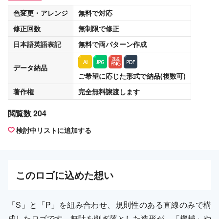
色変更・アレンジ
無料
で対応
修正回数
無制限
で修正
日本語英語表記
無料
で両パターン作成
データ納品
ご希望に応じた形式で納品(複数可)
著作権
完全無料譲渡
します
閲覧数 204
検討中リストに追加する
この
ロゴ
に込めた想い
「S」と「P」を組み合わせ、規則性のある直線のみで構
成したロゴです。無駄を削ぎ落とした造形が、「機械」や