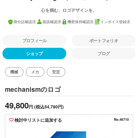
心を掴む、ロゴデザインを。
身分証確認済
面談確認済
機密保持確認済
インボイス登録済
プロフィール
ポートフォリオ
ショップ
ブログ
機械
メカ
安定
のロゴ
mechanism
49,800
円
(税込54,780円)
検討中リストに追加する
No.46710