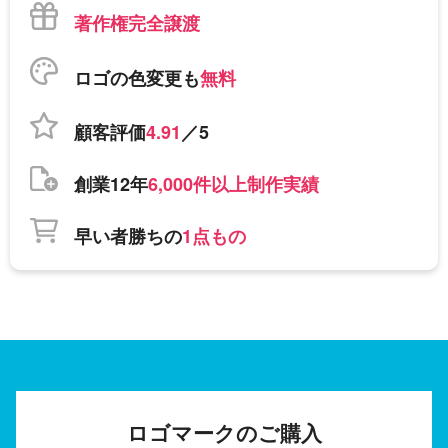
著作権完全譲渡
ロゴの色変更も
無料
顧客評価
4.91
／5
創業12年
6,000件以上制作実績
早い者勝ちの
1点もの
ロゴマークのご購入