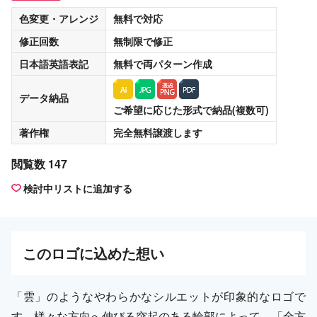
色変更・アレンジ
無料
で対応
修正回数
無制限
で修正
日本語英語表記
無料
で両パターン作成
データ納品
ご希望に応じた形式で納品(複数可)
著作権
完全無料譲渡
します
閲覧数 147
検討中リストに追加する
この
ロゴ
に込めた想い
「雲」のようなやわらかなシルエットが印象的なロゴで
す。様々な方向へ伸びる突起のある輪郭によって、「全方