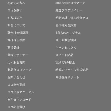
初めての方へ
30000個のロゴマーク
ロゴを探す
厳選プロデザイナー
お客様の声
明朗会計・追加料金ゼロ
料金について
著作権完全譲渡
著作権無償譲渡
1点ものオリジナル
選ばれる理由
修正回数無制限
商標登録
キャンセルＯＫ
登録デザイナー
スピード納品
よくある質問
実績1万件以上
業界別ロゴマーク
希望のファイル形式納品
お問い合わせ
商標登録サポート
ロゴ制作実績
ロゴ作成マニュアル
無料ダウンロード
ロゴの色選び