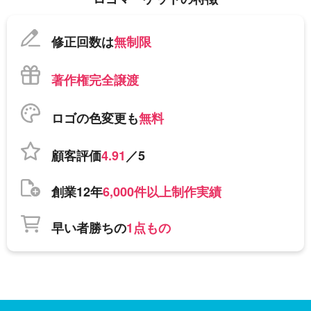
修正回数は
無制限
著作権完全譲渡
ロゴの色変更も
無料
顧客評価
4.91
／5
創業12年
6,000件以上制作実績
早い者勝ちの
1点もの