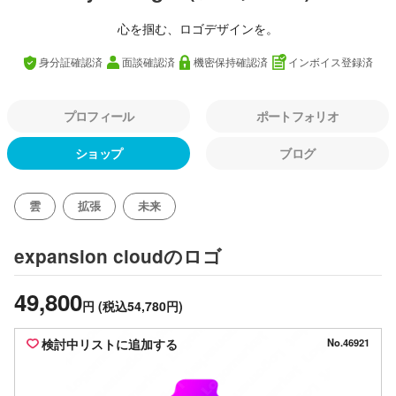
心を掴む、ロゴデザインを。
身分証確認済
面談確認済
機密保持確認済
インボイス登録済
プロフィール
ポートフォリオ
ショップ
ブログ
雲
拡張
未来
のロゴ
expansion cloud
49,800
円
(税込54,780円)
検討中リストに追加する
No.46921