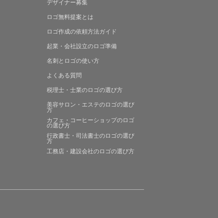
デザイナー募集
ロゴ無料提案
とは
ロゴ作成の
依頼方法ガイド
起業・会社設立の
ロゴ準備
名刺とロゴの
使い方
よくある
質問
税理士・士業の
ロゴの選び方
美容サロン・エステの
ロゴの選び
方
カフェ・コーヒーショップの
ロゴ
の選び方
行政書士・司法書士の
ロゴの選び
方
工務店・建設会社の
ロゴの選び方