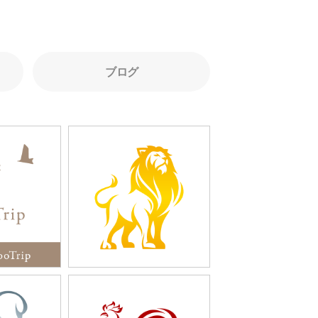
ブログ
1247
6
「静と動、２種のライオ
ドリ」
ン」