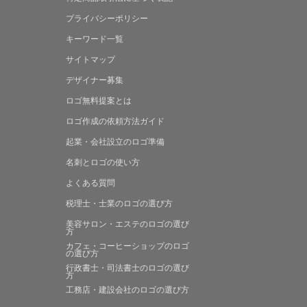
プライバシーポリシー
キーワード一覧
サイトマップ
デザイナー募集
ロゴ無料提案
とは
ロゴ作成の
依頼方法ガイド
起業・会社設立の
ロゴ準備
名刺とロゴの
使い方
よくある
質問
税理士・士業の
ロゴの選び方
美容サロン・エステの
ロゴの選び
方
カフェ・コーヒーショップの
ロゴ
の選び方
行政書士・司法書士の
ロゴの選び
方
工務店・建設会社の
ロゴの選び方