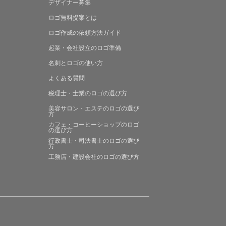
デザイナー募集
ロゴ無料提案
とは
ロゴ作成の
依頼方法ガイド
起業・会社設立の
ロゴ準備
名刺とロゴの
使い方
よくある
質問
税理士・士業の
ロゴの選び方
美容サロン・エステの
ロゴの選び
方
カフェ・コーヒーショップの
ロゴ
の選び方
行政書士・司法書士の
ロゴの選び
方
工務店・建設会社の
ロゴの選び方