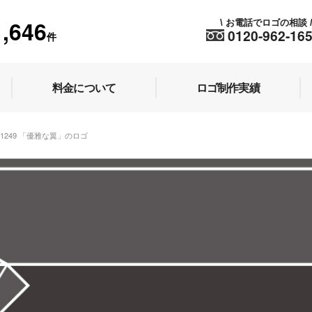
1,646
お電話でロゴの相談
\
0120-962-16
件
料金について
ロゴ制作実績
k 1249 「優雅な翼」のロゴ