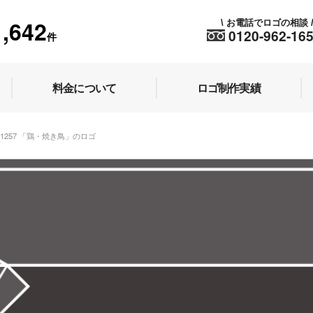
1,642
お電話でロゴの相談
\
0120-962-16
件
料金について
ロゴ制作実績
k 1257 「鶏・焼き鳥」のロゴ