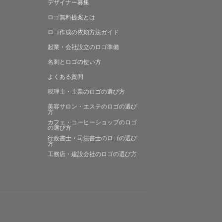
デザイナー募集
ロゴ無料提案
とは
ロゴ作成の
依頼方法ガイド
起業・会社設立の
ロゴ準備
名刺とロゴの
使い方
よくある
質問
税理士・士業の
ロゴの選び方
美容サロン・エステの
ロゴの選び
方
カフェ・コーヒーショップの
ロゴ
の選び方
行政書士・司法書士の
ロゴの選び
方
工務店・建設会社の
ロゴの選び方