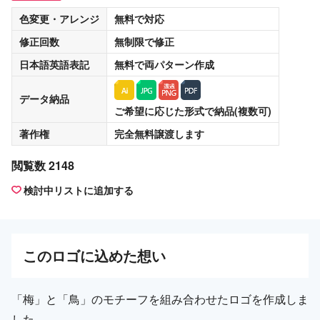
色変更・アレンジ
無料
で対応
修正回数
無制限
で修正
日本語英語表記
無料
で両パターン作成
データ納品
ご希望に応じた形式で納品(複数可)
著作権
完全無料譲渡
します
閲覧数 2148
検討中リストに追加する
この
ロゴ
に込めた想い
「梅」と「鳥」のモチーフを組み合わせたロゴを作成しま
した。