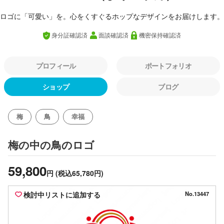
ロゴに「可愛い」を。心をくすぐるホップなデザインをお届けします。
身分証確認済
面談確認済
機密保持確認済
プロフィール
ポートフォリオ
ショップ
ブログ
梅
鳥
幸福
のロゴ
梅の中の鳥
59,800
円
(税込65,780円)
検討中リストに追加する
No.13447