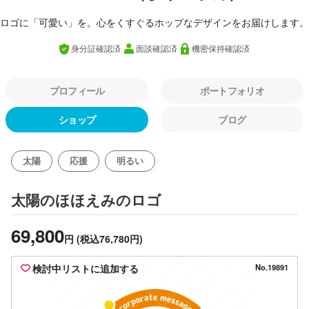
ロゴに「可愛い」を。心をくすぐるホップなデザインをお届けします。
身分証確認済
面談確認済
機密保持確認済
プロフィール
ポートフォリオ
ショップ
ブログ
太陽
応援
明るい
のロゴ
太陽のほほえみ
69,800
円
(税込76,780円)
検討中リストに追加する
No.19891