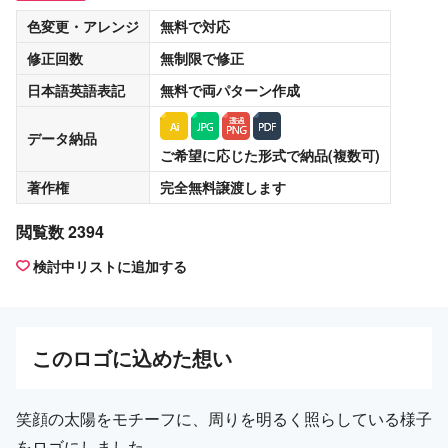
色変更・アレンジ
無料
で対応
修正回数
無制限
で修正
日本語英語表記
無料
で両パターン作成
データ納品
ご希望に応じた形式で納品(複数可)
著作権
完全無料譲渡
します
閲覧数 2394
検討中リストに追加する
この
ロゴ
に込めた想い
笑顔の太陽をモチーフに、周りを明るく照らしている様子
をロゴにしました。