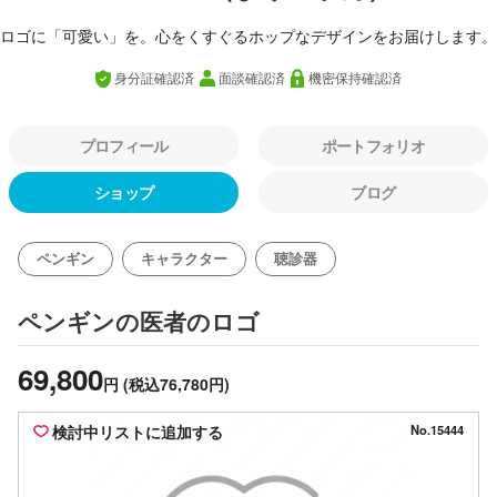
ロゴに「可愛い」を。心をくすぐるホップなデザインをお届けします。
身分証確認済
面談確認済
機密保持確認済
プロフィール
ポートフォリオ
ショップ
ブログ
ペンギン
キャラクター
聴診器
のロゴ
ペンギンの医者
69,800
円
(税込76,780円)
検討中リストに追加する
No.15444