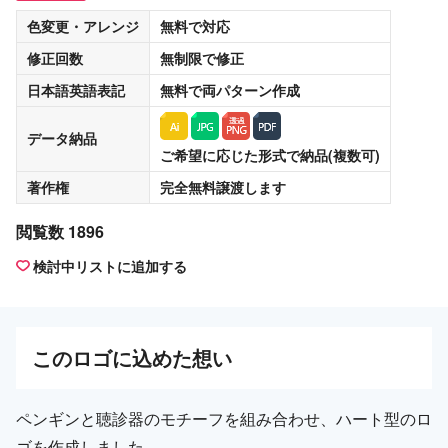
色変更・アレンジ
無料
で対応
修正回数
無制限
で修正
日本語英語表記
無料
で両パターン作成
データ納品
ご希望に応じた形式で納品(複数可)
著作権
完全無料譲渡
します
閲覧数 1896
検討中リストに追加する
この
ロゴ
に込めた想い
ペンギンと聴診器のモチーフを組み合わせ、ハート型のロ
ゴを作成しました。