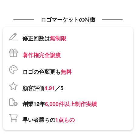
ロゴマーケットの特徴
修正回数は
無制限
著作権完全譲渡
ロゴの色変更も
無料
顧客評価
4.91
／5
創業12年
6,000件以上制作実績
早い者勝ちの
1点もの