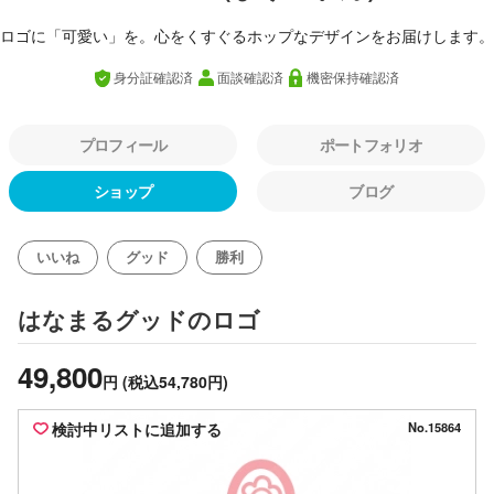
ロゴに「可愛い」を。心をくすぐるホップなデザインをお届けします。
身分証確認済
面談確認済
機密保持確認済
プロフィール
ポートフォリオ
ショップ
ブログ
いいね
グッド
勝利
のロゴ
はなまるグッド
49,800
円
(税込54,780円)
検討中リストに追加する
No.15864