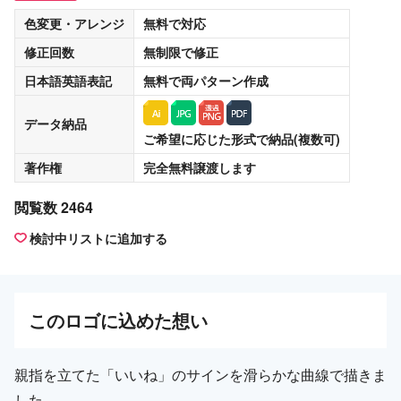
色変更・アレンジ
無料
で対応
修正回数
無制限
で修正
日本語英語表記
無料
で両パターン作成
データ納品
ご希望に応じた形式で納品(複数可)
著作権
完全無料譲渡
します
閲覧数 2464
検討中リストに追加する
この
ロゴ
に込めた想い
親指を立てた「いいね」のサインを滑らかな曲線で描きま
した。