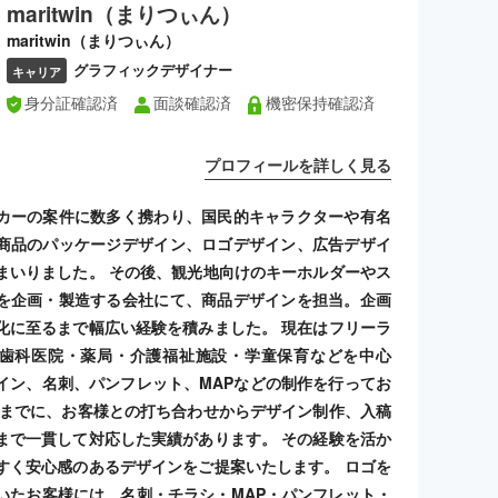
maritwin（まりつぃん）
maritwin（まりつぃん）
グラフィックデザイナー
キャリア
身分証確認済
面談確認済
機密保持確認済
プロフィールを詳しく見る
カーの案件に数多く携わり、国民的キャラクターや有名
商品のパッケージデザイン、ロゴデザイン、広告デザイ
まいりました。 その後、観光地向けのキーホルダーやス
を企画・製造する会社にて、商品デザインを担当。企画
化に至るまで幅広い経験を積みました。 現在はフリーラ
歯科医院・薬局・介護福祉施設・学童保育などを中心
イン、名刺、パンフレット、MAPなどの制作を行ってお
れまでに、お客様との打ち合わせからデザイン制作、入稿
まで一貫して対応した実績があります。 その経験を活か
すく安心感のあるデザインをご提案いたします。 ロゴを
いたお客様には、名刺・チラシ・MAP・パンフレット・