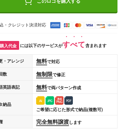
このロゴを購入する
込・クレジット決済対応
すべて
購入代金
には以下のサービスが
含まれます
無料
更・アレンジ
で対応
無制限
回数
で修正
無料
語英語表記
で両パターン作成
タ納品
ご希望に応じた形式で納品(複数可)
完全無料譲渡
権
します