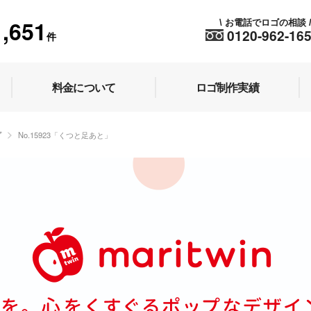
1,651
お電話でロゴの相談
\
0120-962-16
件
料金について
ロゴ制作実績
プ
No.15923「くつと足あと」