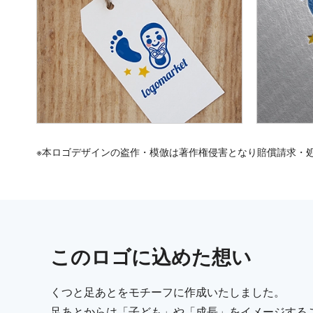
※本ロゴデザインの盗作・模倣は著作権侵害となり賠償請求・
この
ロゴ
に込めた想い
くつと足あとをモチーフに作成いたしました。
足あとからは「子ども」や「成長」をイメージする