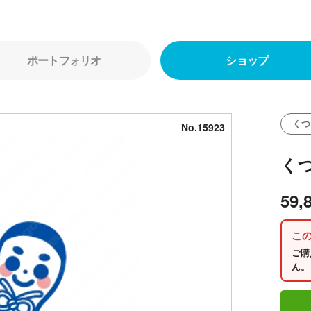
ポートフォリオ
ショップ
くつ
No.15923
く
59,
こ
ご購
ん。