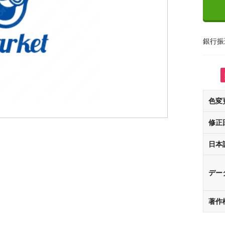
銀行振
色変
修正
日本
デー
著作