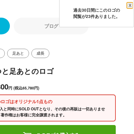
X
過去30日間にこのロゴの
閲覧が23件ありました。
ブログ
足あと
成長
つと足あとのロゴ
800
円
(税込65,780円)
のロゴはオリジナル1点もの
入と同時にSOLD OUTとなり、その後の再販は一切ありませ
 著作権はお客様に完全譲渡されます。