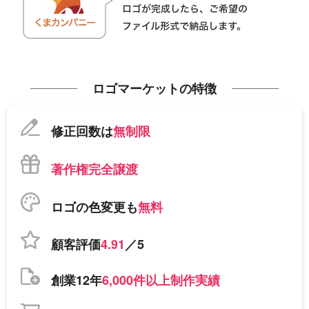
ロゴマーケットの特徴
修正回数は
無制限
著作権完全譲渡
ロゴの色変更も
無料
顧客評価
4.91
／5
創業12年
6,000件以上制作実績