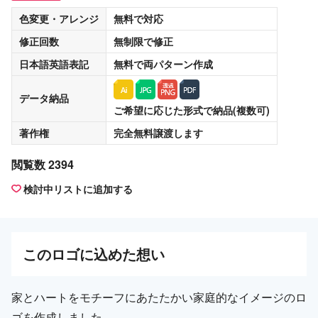
色変更・アレンジ
無料
で対応
修正回数
無制限
で修正
日本語英語表記
無料
で両パターン作成
データ納品
ご希望に応じた形式で納品(複数可)
著作権
完全無料譲渡
します
閲覧数 2394
検討中リストに追加する
この
ロゴ
に込めた想い
家とハートをモチーフにあたたかい家庭的なイメージのロ
ゴを作成しました。