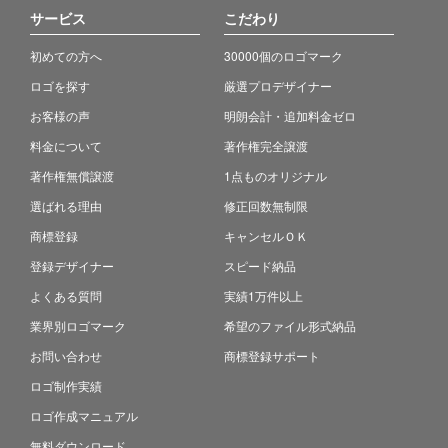
サービス
こだわり
初めての方へ
30000個のロゴマーク
ロゴを探す
厳選プロデザイナー
お客様の声
明朗会計・追加料金ゼロ
料金について
著作権完全譲渡
著作権無償譲渡
1点ものオリジナル
選ばれる理由
修正回数無制限
商標登録
キャンセルＯＫ
登録デザイナー
スピード納品
よくある質問
実績1万件以上
業界別ロゴマーク
希望のファイル形式納品
お問い合わせ
商標登録サポート
ロゴ制作実績
ロゴ作成マニュアル
無料ダウンロード