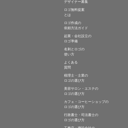
デザイナー募集
ロゴ無料提案
とは
ロゴ作成の
依頼方法ガイド
起業・会社設立の
ロゴ準備
名刺とロゴの
使い方
よくある
質問
税理士・士業の
ロゴの選び方
美容サロン・エステの
ロゴの選び方
カフェ・コーヒーショップの
ロゴの選び方
行政書士・司法書士の
ロゴの選び方
工務店・建設会社の