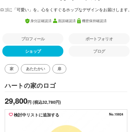
ロゴに「可愛い」を。心をくすぐるホップなデザインをお届けします。
身分証確認済
面談確認済
機密保持確認済
プロフィール
ポートフォリオ
ショップ
ブログ
家
あたたかい
扉
のロゴ
ハートの家
29,800
円
(税込32,780円)
検討中リストに追加する
No.15924