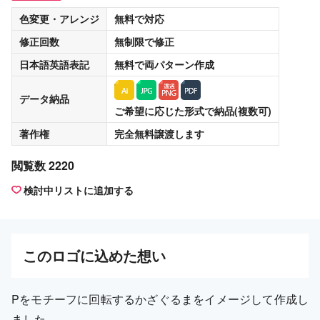
色変更・アレンジ
無料
で対応
修正回数
無制限
で修正
日本語英語表記
無料
で両パターン作成
データ納品
ご希望に応じた形式で納品(複数可)
著作権
完全無料譲渡
します
閲覧数 2220
検討中リストに追加する
この
ロゴ
に込めた想い
Pをモチーフに回転するかざぐるまをイメージして作成し
ました。