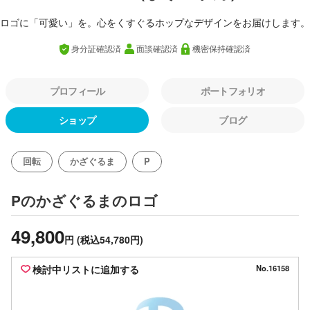
ロゴに「可愛い」を。心をくすぐるホップなデザインをお届けします。
身分証確認済
面談確認済
機密保持確認済
プロフィール
ポートフォリオ
ショップ
ブログ
回転
かざぐるま
P
のロゴ
Pのかざぐるま
49,800
円
(税込54,780円)
検討中リストに追加する
No.16158