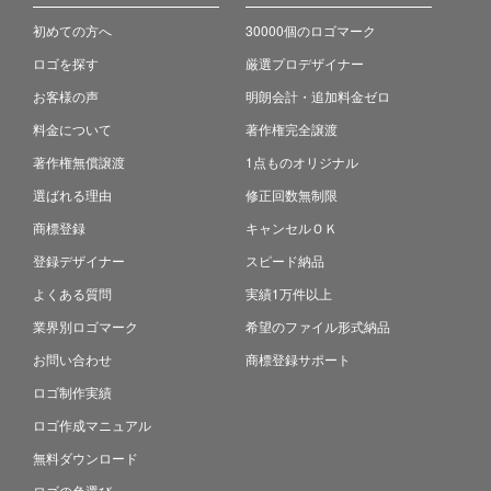
初めての方へ
30000個のロゴマーク
ロゴを探す
厳選プロデザイナー
お客様の声
明朗会計・追加料金ゼロ
料金について
著作権完全譲渡
著作権無償譲渡
1点ものオリジナル
選ばれる理由
修正回数無制限
商標登録
キャンセルＯＫ
登録デザイナー
スピード納品
よくある質問
実績1万件以上
業界別ロゴマーク
希望のファイル形式納品
お問い合わせ
商標登録サポート
ロゴ制作実績
ロゴ作成マニュアル
無料ダウンロード
ロゴの色選び