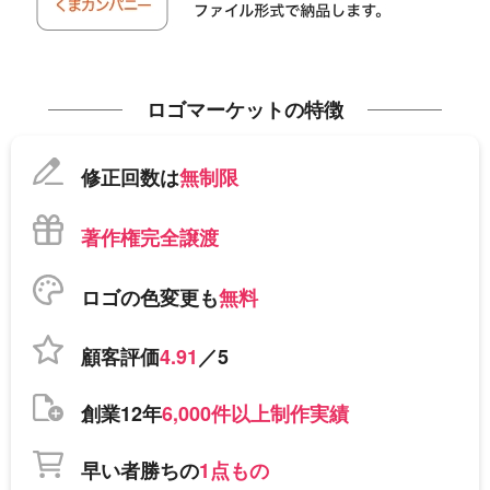
ロゴマーケットの特徴
修正回数は
無制限
著作権完全譲渡
ロゴの色変更も
無料
顧客評価
4.91
／5
創業12年
6,000件以上制作実績
早い者勝ちの
1点もの