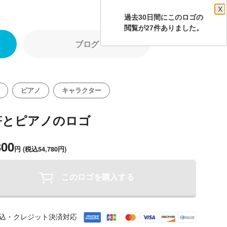
X
過去30日間にこのロゴの
閲覧が27件ありました。
ブログ
ピアノ
キャラクター
符とピアノのロゴ
800
円
(税込54,780円)
このロゴを購入する
込・クレジット決済対応