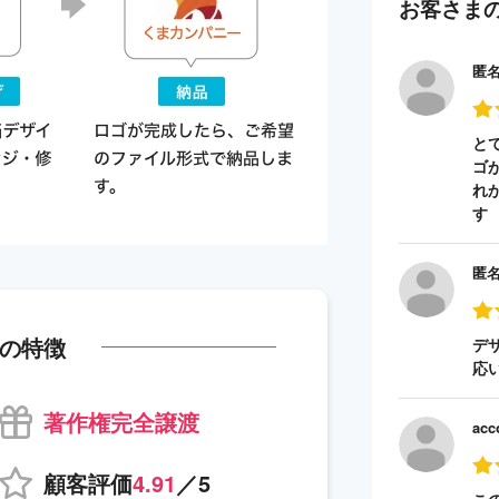
お客さま
匿
と
ゴ
れ
す
匿
の特徴
デ
応
著作権完全譲渡
acc
顧客評価
4.91
／5