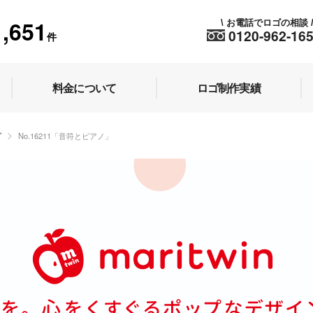
1,651
お電話でロゴの相談
\
0120-962-16
件
料金について
ロゴ制作実績
プ
No.16211「音符とピアノ」