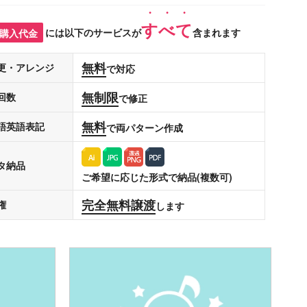
すべて
購入代金
には以下のサービスが
含まれます
無料
更・アレンジ
で対応
無制限
回数
で修正
無料
語英語表記
で両パターン作成
タ納品
ご希望に応じた形式で納品(複数可)
完全無料譲渡
権
します