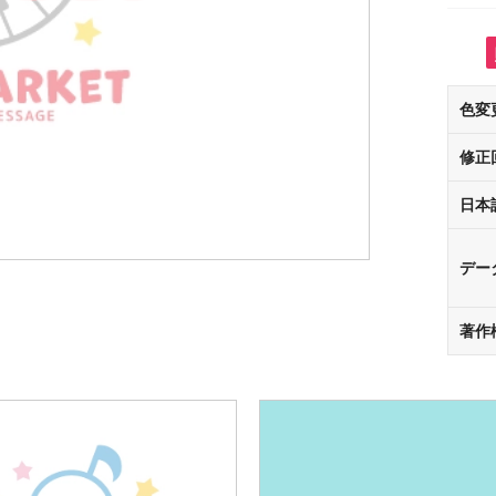
色変
修正
日本
デー
著作