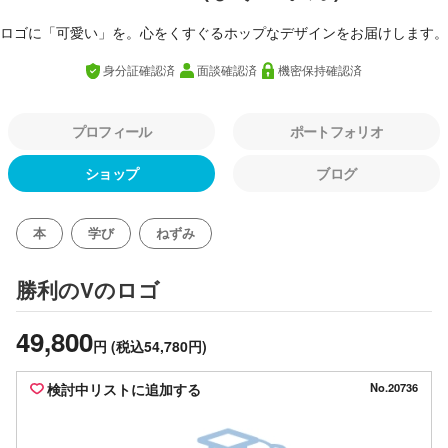
ロゴに「可愛い」を。心をくすぐるホップなデザインをお届けします。
身分証確認済
面談確認済
機密保持確認済
プロフィール
ポートフォリオ
ショップ
ブログ
本
学び
ねずみ
のロゴ
勝利のV
49,800
円
(税込54,780円)
検討中リストに追加する
No.20736