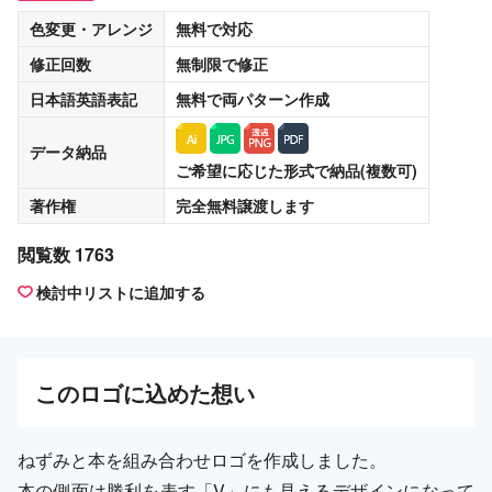
色変更・アレンジ
無料
で対応
修正回数
無制限
で修正
日本語英語表記
無料
で両パターン作成
データ納品
ご希望に応じた形式で納品(複数可)
著作権
完全無料譲渡
します
閲覧数 1763
検討中リストに追加する
この
ロゴ
に込めた想い
ねずみと本を組み合わせロゴを作成しました。
本の側面は勝利を表す「V」にも見えるデザインになって