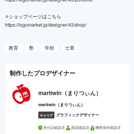
⚪︎ショップページはこちら
https://logomarket.jp/designer/43/shop/
教育
塾
学校
士業
制作した
プロ
デザイナー
maritwin（まりつぃん）
maritwin（まりつぃん）
グラフィックデザイナー
キャリア
身分証確認済
面談確認済
機密保持確認済