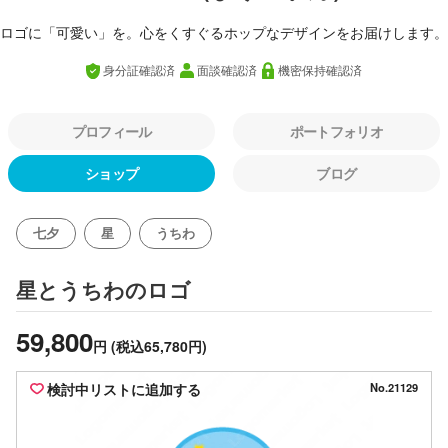
ロゴに「可愛い」を。心をくすぐるホップなデザインをお届けします。
身分証確認済
面談確認済
機密保持確認済
プロフィール
ポートフォリオ
ショップ
ブログ
七夕
星
うちわ
のロゴ
星とうちわ
59,800
円
(税込65,780円)
検討中リストに追加する
No.21129