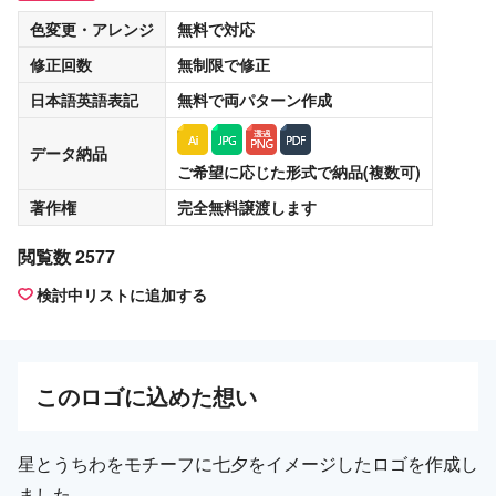
色変更・アレンジ
無料
で対応
修正回数
無制限
で修正
日本語英語表記
無料
で両パターン作成
データ納品
ご希望に応じた形式で納品(複数可)
著作権
完全無料譲渡
します
閲覧数 2577
検討中リストに追加する
この
ロゴ
に込めた想い
星とうちわをモチーフに七夕をイメージしたロゴを作成し
ました。