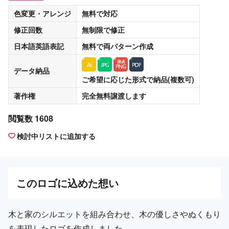
色変更・アレンジ
無料
で対応
修正回数
無制限
で修正
日本語英語表記
無料
で両パターン作成
データ納品
ご希望に応じた形式で納品(複数可)
著作権
完全無料譲渡
します
閲覧数 1608
検討中リストに追加する
この
ロゴ
に込めた想い
木と家のシルエットを組み合わせ、木の優しさやぬくもり
を表現したロゴを作成しました。