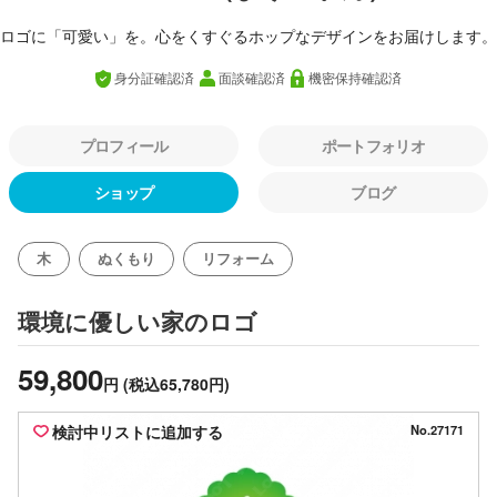
ロゴに「可愛い」を。心をくすぐるホップなデザインをお届けします。
身分証確認済
面談確認済
機密保持確認済
プロフィール
ポートフォリオ
ショップ
ブログ
木
ぬくもり
リフォーム
のロゴ
環境に優しい家
59,800
円
(税込65,780円)
検討中リストに追加する
No.27171