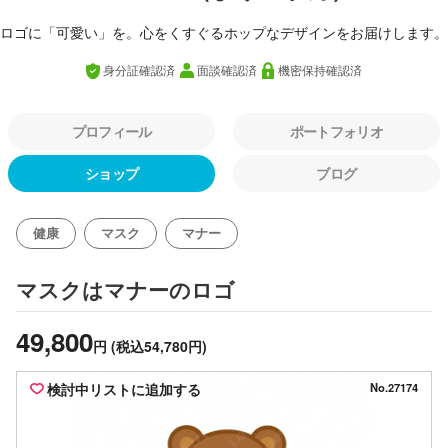
ロゴに「可愛い」を。心をくすぐるホップなデザインをお届けします。
身分証確認済
面談確認済
機密保持確認済
プロフィール
ポートフォリオ
ショップ
ブログ
健康
マスク
マナー
のロゴ
マスクはマナー
49,800
円
(税込54,780円)
検討中リストに追加する
No.27174