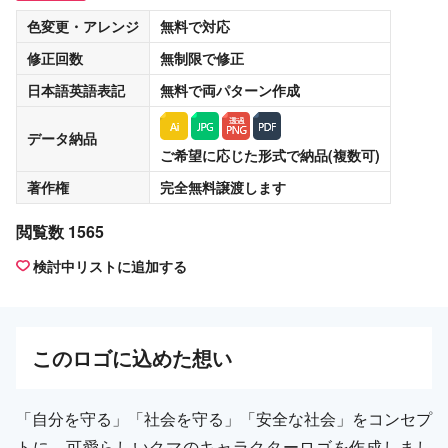
色変更・アレンジ
無料
で対応
修正回数
無制限
で修正
日本語英語表記
無料
で両パターン作成
データ納品
ご希望に応じた形式で納品(複数可)
著作権
完全無料譲渡
します
閲覧数 1565
検討中リストに追加する
この
ロゴ
に込めた想い
「自分を守る」「社会を守る」「安全な社会」をコンセプ
トに、可愛らしいクマのキャラクターロゴを作成しまし