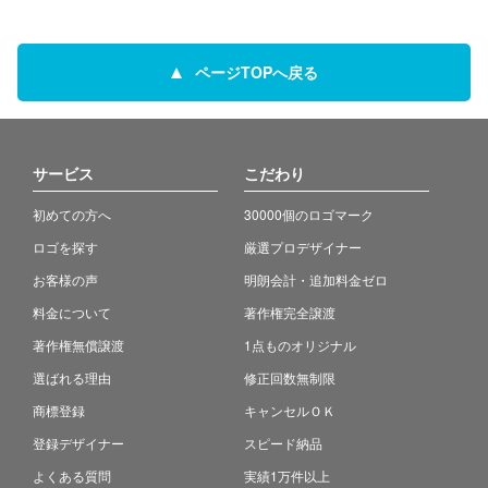
ページTOPへ戻る
サービス
こだわり
初めての方へ
30000個のロゴマーク
ロゴを探す
厳選プロデザイナー
お客様の声
明朗会計・追加料金ゼロ
料金について
著作権完全譲渡
著作権無償譲渡
1点ものオリジナル
選ばれる理由
修正回数無制限
商標登録
キャンセルＯＫ
登録デザイナー
スピード納品
よくある質問
実績1万件以上