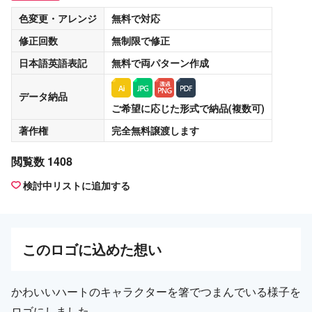
色変更・アレンジ
無料
で対応
修正回数
無制限
で修正
日本語英語表記
無料
で両パターン作成
データ納品
ご希望に応じた形式で納品(複数可)
著作権
完全無料譲渡
します
閲覧数 1408
検討中リストに追加する
この
ロゴ
に込めた想い
かわいいハートのキャラクターを箸でつまんでいる様子を
ロゴにしました。