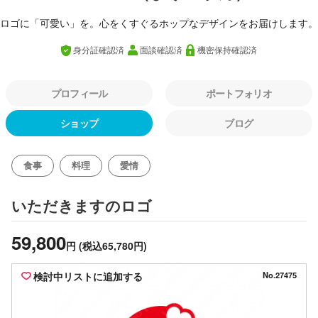
ロゴに「可愛い」を。心をくすぐるホップなデザインをお届けします。
身分証確認済
面談確認済
機密保持確認済
プロフィール
ポートフォリオ
ショップ
ブログ
食事
料理
愛情
のロゴ
いただきます
59,800
円
(税込65,780円)
検討中リストに追加する
No.27475