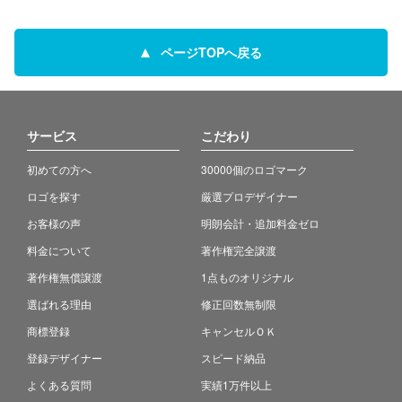
ページTOPへ戻る
サービス
こだわり
初めての方へ
30000個のロゴマーク
ロゴを探す
厳選プロデザイナー
お客様の声
明朗会計・追加料金ゼロ
料金について
著作権完全譲渡
著作権無償譲渡
1点ものオリジナル
選ばれる理由
修正回数無制限
商標登録
キャンセルＯＫ
登録デザイナー
スピード納品
よくある質問
実績1万件以上