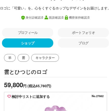
ロゴに「可愛い」を。心をくすぐるホップなデザインをお届けします。
身分証確認済
面談確認済
機密保持確認済
プロフィール
ポートフォリオ
ショップ
ブログ
羊
雲
キャラクター
のロゴ
雲とひつじ
59,800
円
(税込65,780円)
検討中リストに追加する
No.27662