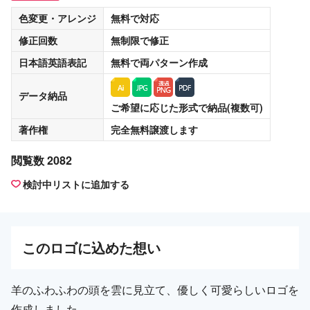
色変更・アレンジ
無料
で対応
修正回数
無制限
で修正
日本語英語表記
無料
で両パターン作成
データ納品
ご希望に応じた形式で納品(複数可)
著作権
完全無料譲渡
します
閲覧数 2082
検討中リストに追加する
この
ロゴ
に込めた想い
羊のふわふわの頭を雲に見立て、優しく可愛らしいロゴを
作成しました。