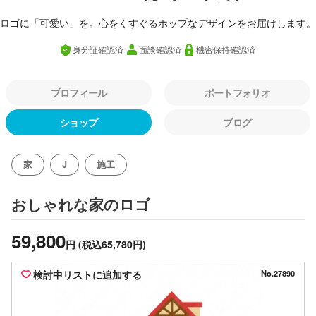
ロゴに「可愛い」を。心をくすぐるホップなデザインをお届けします。
身分証確認済
面談確認済
機密保持確認済
プロフィール
ポートフォリオ
ショップ
ブログ
家
J
施工
のロゴ
おしゃれな家
59,800
円
(税込65,780円)
検討中リストに追加する
No.27890