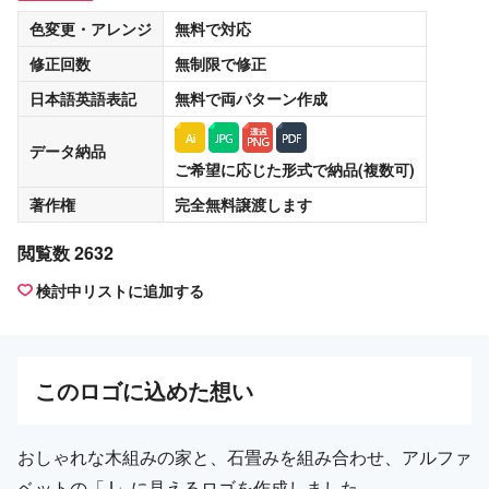
色変更・アレンジ
無料
で対応
修正回数
無制限
で修正
日本語英語表記
無料
で両パターン作成
データ納品
ご希望に応じた形式で納品(複数可)
著作権
完全無料譲渡
します
閲覧数 2632
検討中リストに追加する
この
ロゴ
に込めた想い
おしゃれな木組みの家と、石畳みを組み合わせ、アルファ
ベットの「J」に見えるロゴを作成しました。