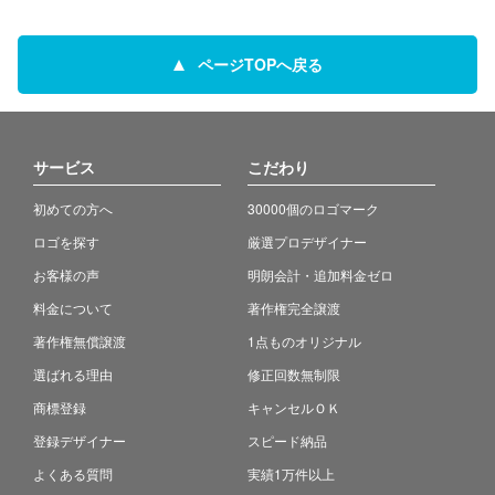
ページTOPへ戻る
サービス
こだわり
初めての方へ
30000個のロゴマーク
ロゴを探す
厳選プロデザイナー
お客様の声
明朗会計・追加料金ゼロ
料金について
著作権完全譲渡
著作権無償譲渡
1点ものオリジナル
選ばれる理由
修正回数無制限
商標登録
キャンセルＯＫ
登録デザイナー
スピード納品
よくある質問
実績1万件以上