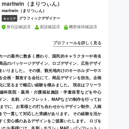
maritwin（まりつぃん）
maritwin（まりつぃん）
グラフィックデザイナー
キャリア
身分証確認済
面談確認済
機密保持確認済
プロフィールを詳しく見る
カーの案件に数多く携わり、国民的キャラクターや有名
商品のパッケージデザイン、ロゴデザイン、広告デザイ
まいりました。 その後、観光地向けのキーホルダーやス
を企画・製造する会社にて、商品デザインを担当。企画
化に至るまで幅広い経験を積みました。 現在はフリーラ
歯科医院・薬局・介護福祉施設・学童保育などを中心
イン、名刺、パンフレット、MAPなどの制作を行ってお
れまでに、お客様との打ち合わせからデザイン制作、入稿
まで一貫して対応した実績があります。 その経験を活か
すく安心感のあるデザインをご提案いたします。 ロゴを
いたお客様には、名刺・チラシ・MAP・パンフレット・