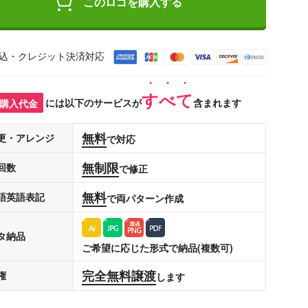
このロゴを購入する
込・クレジット決済対応
すべて
購入代金
には以下のサービスが
含まれます
無料
更・アレンジ
で対応
無制限
回数
で修正
無料
語英語表記
で両パターン作成
タ納品
ご希望に応じた形式で納品(複数可)
完全無料譲渡
権
します