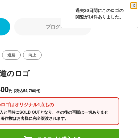
X
過去30日間にこのロゴの
閲覧が14件ありました。
ブログ
道路
向上
の道のロゴ
800
円
(税込54,780円)
のロゴはオリジナル1点もの
入と同時にSOLD OUTとなり、その後の再販は一切ありませ
 著作権はお客様に完全譲渡されます。