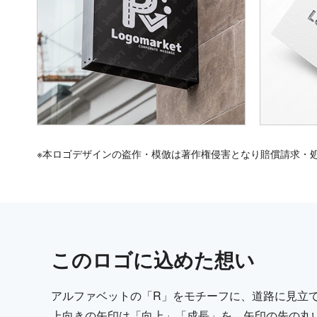
※本ロゴデザインの盗作・模倣は著作権侵害となり賠償請求・
この
ロゴ
に込めた想い
アルファベットの「R」をモチーフに、道路に見立
上向きの矢印は「向上」「成長」を、矢印の先の丸