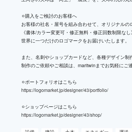
⚪︎購入をご検討のお客様へ
お客様の社名・屋号を組み合わせて、オリジナルの
《書体/カラー変更可・修正無料・修正回数制限なし
世界に一つだけのロゴマークをお届けいたします。
また、名刺やショップカードなど、各種デザイン制
制作のご依頼やご相談は、maritwinまでお気軽に
⚪︎ポートフォリオはこちら
https://logomarket.jp/designer/43/portfolio/
⚪︎ショップページはこちら
https://logomarket.jp/designer/43/shop/
設備
建設
土木
エネルギー
運送