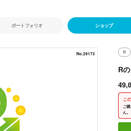
ポートフォリオ
ショップ
R
No.29173
R
49,
こ
ご購
ん。