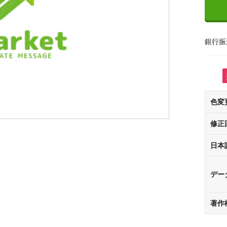
銀行振
色変
修正
日本
デー
著作