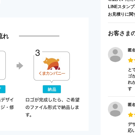
LINEスタ
お見積りに関
お客さま
流れ
匿
と
ゴ
れ
す
匿
デ
応