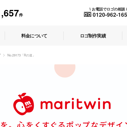
1,657
お電話でロゴの相談
\
0120-962-16
件
料金について
ロゴ制作実績
プ
No.29173「Rの道」