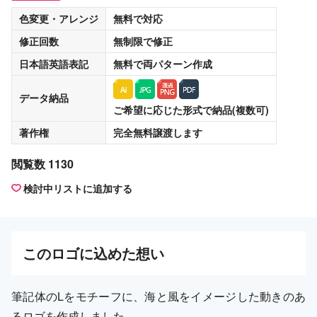
色変更・アレンジ
無料
で対応
修正回数
無制限
で修正
日本語英語表記
無料
で両パターン作成
データ納品
ご希望に応じた形式で納品(複数可)
著作権
完全無料譲渡
します
閲覧数 1130
検討中リストに追加する
この
ロゴ
に込めた想い
筆記体のLをモチーフに、海と風をイメージした動きのあ
るロゴを作成しました。