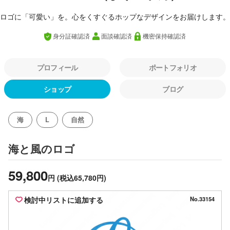
ロゴに「可愛い」を。心をくすぐるホップなデザインをお届けします。
身分証確認済
面談確認済
機密保持確認済
プロフィール
ポートフォリオ
ショップ
ブログ
海
L
自然
のロゴ
海と風
59,800
円
(税込65,780円)
検討中リストに追加する
No.33154