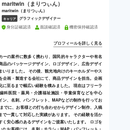
maritwin（まりつぃん）
maritwin（まりつぃん）
グラフィックデザイナー
キャリア
身分証確認済
面談確認済
機密保持確認済
プロフィールを詳しく見る
カーの案件に数多く携わり、国民的キャラクターや有名
商品のパッケージデザイン、ロゴデザイン、広告デザイ
まいりました。 その後、観光地向けのキーホルダーやス
を企画・製造する会社にて、商品デザインを担当。企画
化に至るまで幅広い経験を積みました。 現在はフリーラ
歯科医院・薬局・介護福祉施設・学童保育などを中心
イン、名刺、パンフレット、MAPなどの制作を行ってお
れまでに、お客様との打ち合わせからデザイン制作、入稿
まで一貫して対応した実績があります。 その経験を活か
すく安心感のあるデザインをご提案いたします。 ロゴを
いたお客様には、名刺・チラシ・MAP・パンフレット・