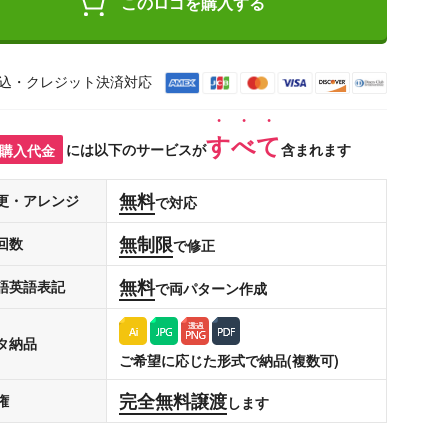
このロゴを購入する
込・クレジット決済対応
すべて
購入代金
には以下のサービスが
含まれます
無料
更・アレンジ
で対応
無制限
回数
で修正
無料
語英語表記
で両パターン作成
タ納品
ご希望に応じた形式で納品(複数可)
完全無料譲渡
権
します