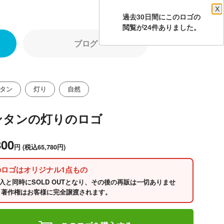
X
過去30日間にこのロゴの
閲覧が24件ありました。
ブログ
タン
灯り
自然
ンタンの灯りのロゴ
800
円
(税込65,780円)
のロゴはオリジナル1点もの
入と同時にSOLD OUTとなり、その後の再販は一切ありませ
 著作権はお客様に完全譲渡されます。