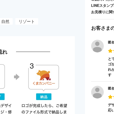
LINEスタ
お見積りに関
自然
リゾート
お客さま
匿
流れ
と
ゴ
れ
す
匿
デ
応