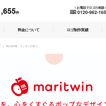
1,655
お電話でロゴの相談
\
0120-962-16
件
料金について
ロゴ制作実績
プ
No.33155「ランタンの灯り」