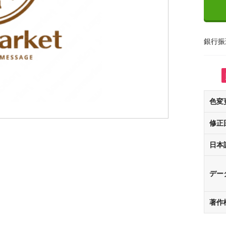
銀行振
色変
修正
日本
デー
著作