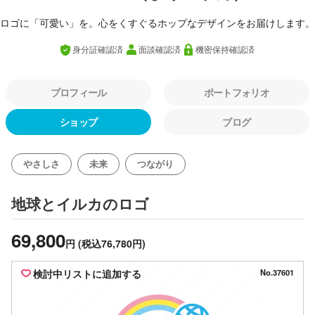
ロゴに「可愛い」を。心をくすぐるホップなデザインをお届けします。
身分証確認済
面談確認済
機密保持確認済
プロフィール
ポートフォリオ
ショップ
ブログ
やさしさ
未来
つながり
のロゴ
地球とイルカ
69,800
円
(税込76,780円)
検討中リストに追加する
No.37601