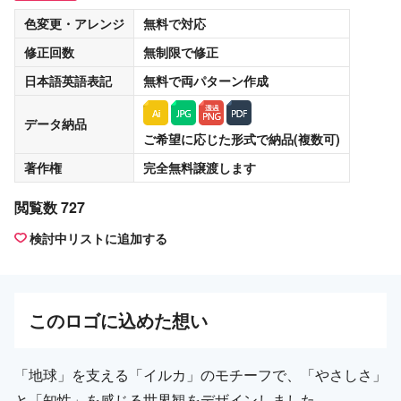
色変更・アレンジ
無料
で対応
修正回数
無制限
で修正
日本語英語表記
無料
で両パターン作成
データ納品
ご希望に応じた形式で納品(複数可)
著作権
完全無料譲渡
します
閲覧数 727
検討中リストに追加する
この
ロゴ
に込めた想い
「地球」を支える「イルカ」のモチーフで、「やさしさ」
と「知性」を感じる世界観をデザインしました。