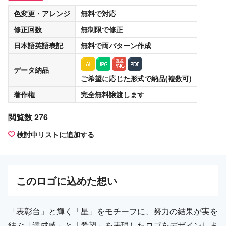
色変更・アレンジ
無料
で対応
修正回数
無制限
で修正
日本語英語表記
無料
で両パターン作成
データ納品
ご希望に応じた形式で納品(複数可)
著作権
完全無料譲渡
します
閲覧数 276
検討中リストに追加する
この
ロゴ
に込めた想い
「表彰台」と輝く「星」をモチーフに、努力の結果が実を
結ぶ「達成感」と「希望」を表現したロゴをデザインしま