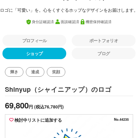
ロゴに「可愛い」を。心をくすぐるホップなデザインをお届けします。
身分証確認済
面談確認済
機密保持確認済
プロフィール
ポートフォリオ
ショップ
ブログ
輝き
達成
笑顔
のロゴ
Shinyup（シャイニアップ）
69,800
円
(税込76,780円)
検討中リストに追加する
No.44235