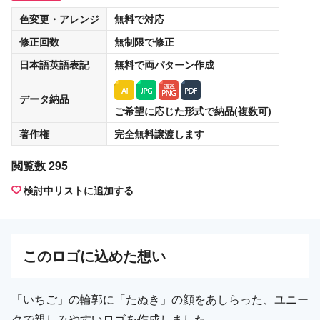
色変更・アレンジ
無料
で対応
修正回数
無制限
で修正
日本語英語表記
無料
で両パターン作成
データ納品
ご希望に応じた形式で納品(複数可)
著作権
完全無料譲渡
します
閲覧数 295
検討中リストに追加する
この
ロゴ
に込めた想い
「いちご」の輪郭に「たぬき」の顔をあしらった、ユニー
クで親しみやすいロゴを作成しました。