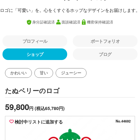
ロゴに「可愛い」を。心をくすぐるホップなデザインをお届けします。
身分証確認済
面談確認済
機密保持確認済
プロフィール
ポートフォリオ
ショップ
ブログ
かわいい
甘い
ジューシー
のロゴ
たぬベリー
59,800
円
(税込65,780円)
検討中リストに追加する
No.44692