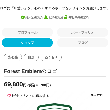
ロゴに「可愛い」を。心をくすぐるホップなデザインをお届けします。
身分証確認済
面談確認済
機密保持確認済
プロフィール
ポートフォリオ
ショップ
ブログ
安心感
自然
ぬくもり
のロゴ
Forest Emblem
69,800
円
(税込76,780円)
検討中リストに追加する
No.44712