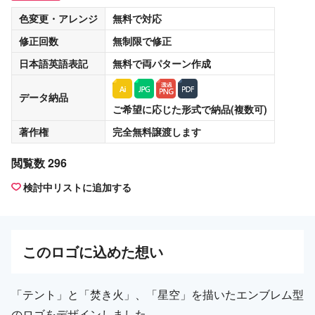
色変更・アレンジ
無料
で対応
修正回数
無制限
で修正
日本語英語表記
無料
で両パターン作成
データ納品
ご希望に応じた形式で納品(複数可)
著作権
完全無料譲渡
します
閲覧数 296
検討中リストに追加する
この
ロゴ
に込めた想い
「テント」と「焚き火」、「星空」を描いたエンブレム型
のロゴをデザインしました。