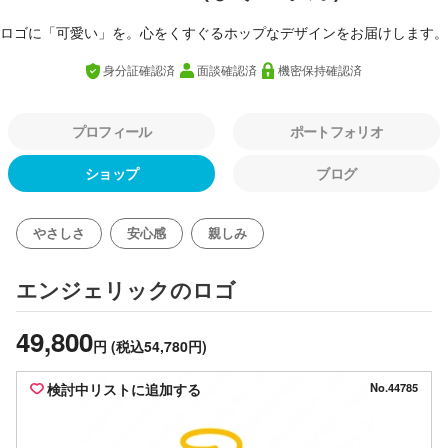
ロゴに「可愛い」を。心をくすぐるホップなデザインをお届けします。
身分証確認済
面談確認済
機密保持確認済
プロフィール
ポートフォリオ
ショップ
ブログ
やさしさ
安心感
親しみ
のロゴ
エンジェリック
49,800
円
(税込54,780円)
検討中リストに追加する
No.44785