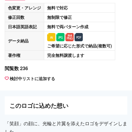
色変更・アレンジ
無料
で対応
修正回数
無制限
で修正
日本語英語表記
無料
で両パターン作成
データ納品
ご希望に応じた形式で納品(複数可)
著作権
完全無料譲渡
します
閲覧数 236
検討中リストに追加する
この
ロゴ
に込めた想い
「笑顔」の顔に、光輪と片翼を添えたロゴをデザインしま
した。