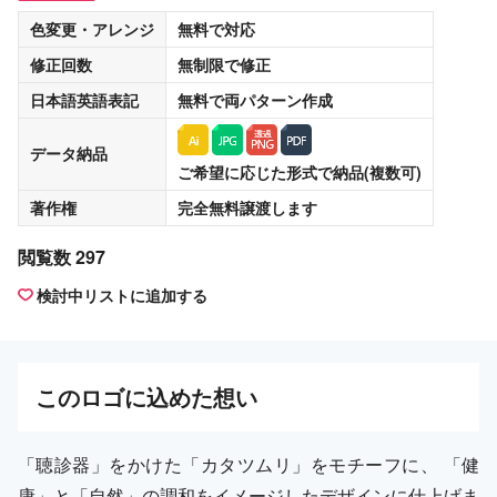
色変更・アレンジ
無料
で対応
修正回数
無制限
で修正
日本語英語表記
無料
で両パターン作成
データ納品
ご希望に応じた形式で納品(複数可)
著作権
完全無料譲渡
します
閲覧数 297
検討中リストに追加する
この
ロゴ
に込めた想い
「聴診器」をかけた「カタツムリ」をモチーフに、 「健
康」と「自然」の調和をイメージしたデザインに仕上げま