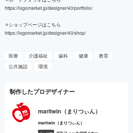
https://logomarket.jp/designer/43/portfolio/
⚪︎ショップページはこちら
https://logomarket.jp/designer/43/shop/
医療
介護福祉
歯科
健康
教育
公共施設
環境
制作した
プロ
デザイナー
maritwin（まりつぃん）
maritwin（まりつぃん）