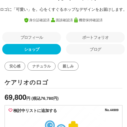
ロゴに「可愛い」を。心をくすぐるホップなデザインをお届けします。
身分証確認済
面談確認済
機密保持確認済
プロフィール
ポートフォリオ
ショップ
ブログ
安心感
ナチュラル
親しみ
のロゴ
ケアリオ
69,800
円
(税込76,780円)
検討中リストに追加する
No.44909