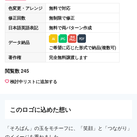
色変更・アレンジ
無料
で対応
修正回数
無制限
で修正
日本語英語表記
無料
で両パターン作成
データ納品
ご希望に応じた形式で納品(複数可)
著作権
完全無料譲渡
します
閲覧数 245
検討中リストに追加する
この
ロゴ
に込めた想い
「そろばん」の玉をモチーフに、「笑顔」と「つながり」
のイメージを重ねました。