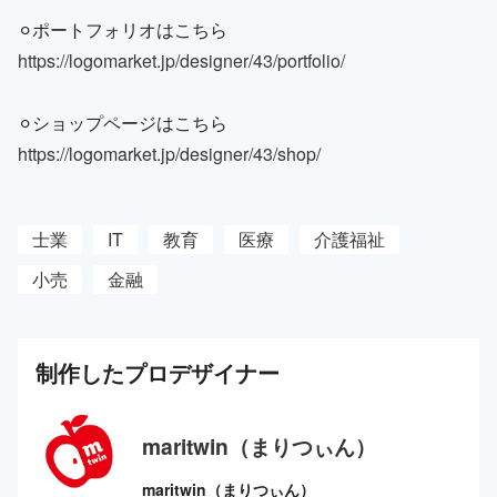
⚪︎ポートフォリオはこちら
https://logomarket.jp/designer/43/portfolio/
⚪︎ショップページはこちら
https://logomarket.jp/designer/43/shop/
士業
IT
教育
医療
介護福祉
小売
金融
制作した
プロ
デザイナー
maritwin（まりつぃん）
maritwin（まりつぃん）