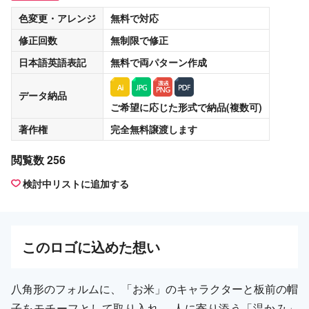
色変更・アレンジ
無料
で対応
修正回数
無制限
で修正
日本語英語表記
無料
で両パターン作成
データ納品
ご希望に応じた形式で納品(複数可)
著作権
完全無料譲渡
します
閲覧数 256
検討中リストに追加する
この
ロゴ
に込めた想い
八角形のフォルムに、「お米」のキャラクターと板前の帽
子をモチーフとして取り入れ、 人に寄り添う「温かみ」