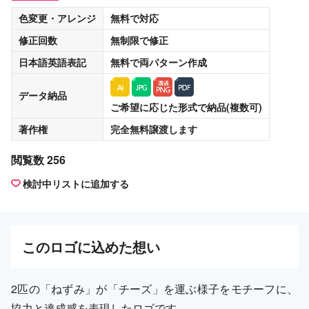
色変更・アレンジ
無料
で対応
修正回数
無制限
で修正
日本語英語表記
無料
で両パターン作成
データ納品
ご希望に応じた形式で納品(複数可)
著作権
完全無料譲渡
します
閲覧数 256
検討中リストに追加する
この
ロゴ
に込めた想い
2匹の「ねずみ」が「チーズ」を運ぶ様子をモチーフに、
協力と達成感を表現したロゴです。