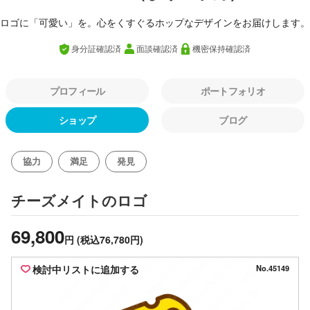
ロゴに「可愛い」を。心をくすぐるホップなデザインをお届けします。
身分証確認済
面談確認済
機密保持確認済
プロフィール
ポートフォリオ
ショップ
ブログ
協力
満足
発見
のロゴ
チーズメイト
69,800
円
(税込76,780円)
検討中リストに追加する
No.45149