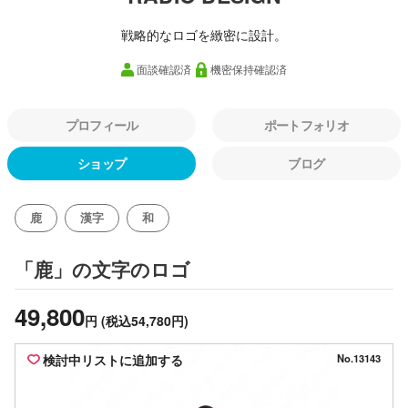
戦略的なロゴを緻密に設計。
面談確認済
機密保持確認済
プロフィール
ポートフォリオ
ショップ
ブログ
鹿
漢字
和
のロゴ
「鹿」の文字
49,800
円
(税込54,780円)
検討中リストに追加する
No.13143