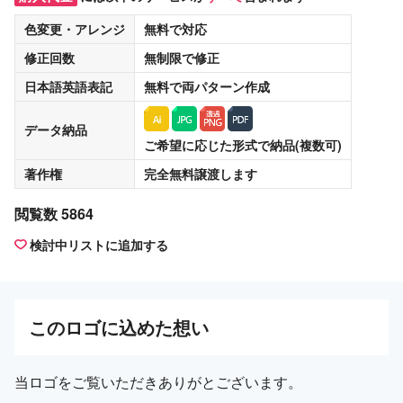
色変更・アレンジ
無料
で対応
修正回数
無制限
で修正
日本語英語表記
無料
で両パターン作成
データ納品
ご希望に応じた形式で納品(複数可)
著作権
完全無料譲渡
します
閲覧数 5864
検討中リストに追加する
この
ロゴ
に込めた想い
当ロゴをご覧いただきありがとございます。