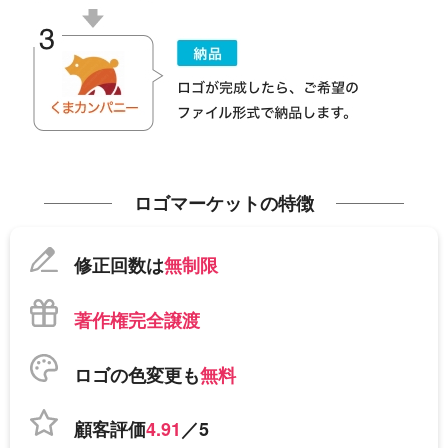
ロゴマーケットの特徴
修正回数は
無制限
著作権完全譲渡
ロゴの色変更も
無料
顧客評価
4.91
／5