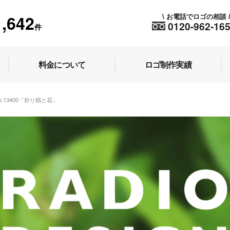
1,642
お電話でロゴの相談
\
0120-962-16
件
料金について
ロゴ制作実績
o.13400「折り鶴と花」