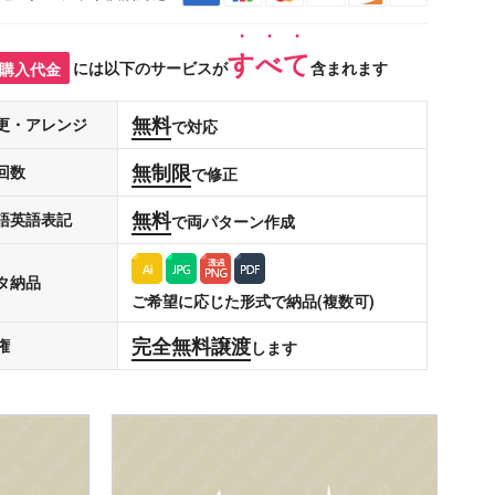
すべて
購入代金
には以下のサービスが
含まれます
無料
更・アレンジ
で対応
無制限
回数
で修正
無料
語英語表記
で両パターン作成
タ納品
ご希望に応じた形式で納品(複数可)
完全無料譲渡
権
します