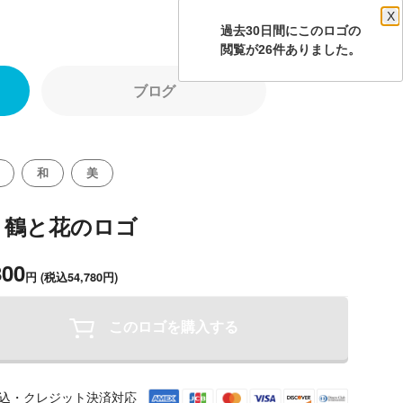
X
過去30日間にこのロゴの
閲覧が26件ありました。
ブログ
和
美
り鶴と花のロゴ
800
円
(税込54,780円)
このロゴを購入する
込・クレジット決済対応