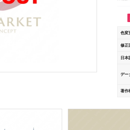
色変
修正
日本
デー
著作