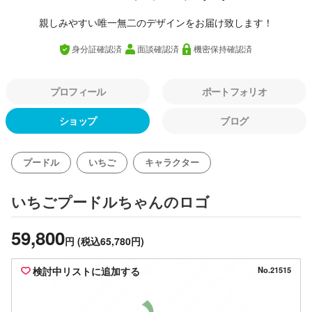
親しみやすい唯一無二のデザインをお届け致します！
身分証確認済
面談確認済
機密保持確認済
プロフィール
ポートフォリオ
ショップ
ブログ
プードル
いちご
キャラクター
のロゴ
いちごプードルちゃん
59,800
円
(税込65,780円)
検討中リストに追加する
No.21515