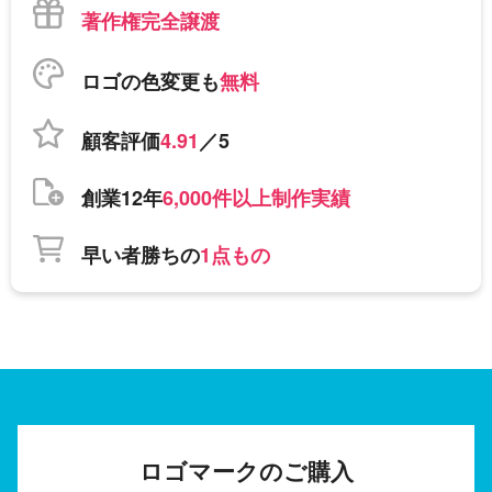
著作権完全譲渡
ロゴの色変更も
無料
顧客評価
4.91
／5
創業12年
6,000件以上制作実績
早い者勝ちの
1点もの
ロゴマークのご購入