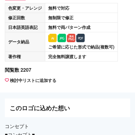
色変更・アレンジ
無料
で対応
修正回数
無制限
で修正
日本語英語表記
無料
で両パターン作成
データ納品
ご希望に応じた形式で納品(複数可)
著作権
完全無料譲渡
します
閲覧数 2207
検討中リストに追加する
この
ロゴ
に込めた想い
コンセプト
■コンセプト■