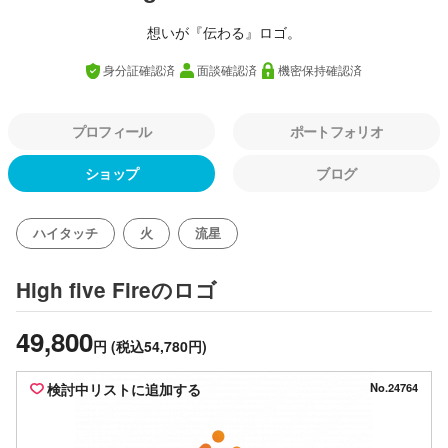
想いが『伝わる』ロゴ。
身分証確認済
面談確認済
機密保持確認済
プロフィール
ポートフォリオ
ショップ
ブログ
ハイタッチ
火
流星
のロゴ
High five Fire
49,800
円
(税込54,780円)
検討中リストに追加する
No.24764