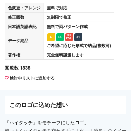
色変更・アレンジ
無料
で対応
修正回数
無制限
で修正
日本語英語表記
無料
で両パターン作成
データ納品
ご希望に応じた形式で納品(複数可)
著作権
完全無料譲渡
します
閲覧数 1838
検討中リストに追加する
この
ロゴ
に込めた想い
「ハイタッチ」をモチーフにしたロゴ。
勢いよくハイタッチを交わす手に「火」「流星」のイメー