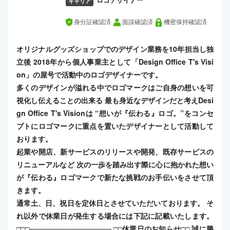
ロゴデザイナー
キャリア
身分証確認済
面談確認済
機密保持確認済
オリジナルグッズショップでのデザイン業務を10年担当し独
立後 2018年から個人事業主として「Design Office T's Visi
on」の屋号で活動中のロゴデザイナーです。
多くのデザインが溢れる中でロゴマークはご自身の想いを可
視化し伝えることの出来る 最も身近なデザインだと考えDesi
gn Office T's Visionは “想いが『伝わる』ロゴ。”​ をコンセ
プトにロゴマークに重点を置いたデザイナーとして活動して
おります。
起業や開店、新サービスのリリースや開発、既存サービスの
リニューアルなど 次の一歩を踏み出す際に心に抱かれた想い
が『伝わる』ロゴマークで新たな挑戦のお手伝いをさせて頂
きます。
通常土、日、祝日を定休日とさせていただいております。 そ
れ以外で休業日が発生する場合には下記に記載いたします。
□□□──────────────── □□休業日のお知らせ□□ 誠に勝