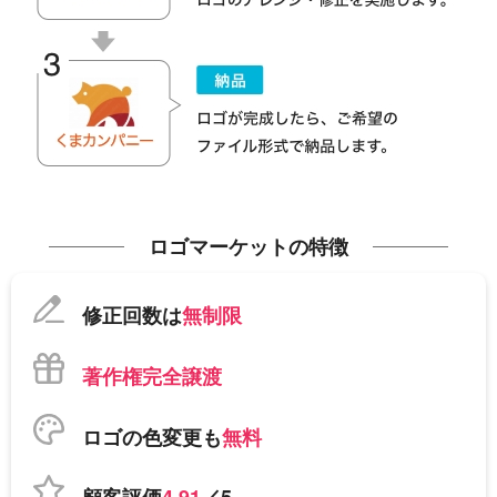
ロゴマーケットの特徴
修正回数は
無制限
著作権完全譲渡
ロゴの色変更も
無料
顧客評価
4.91
／5