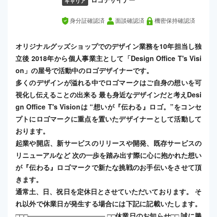
ロゴデザイナー
キャリア
身分証確認済
面談確認済
機密保持確認済
オリジナルグッズショップでのデザイン業務を10年担当し独
立後 2018年から個人事業主として「Design Office T's Visi
on」の屋号で活動中のロゴデザイナーです。
多くのデザインが溢れる中でロゴマークはご自身の想いを可
視化し伝えることの出来る 最も身近なデザインだと考えDesi
gn Office T's Visionは “想いが『伝わる』ロゴ。”​ をコンセ
プトにロゴマークに重点を置いたデザイナーとして活動して
おります。
起業や開店、新サービスのリリースや開発、既存サービスの
リニューアルなど 次の一歩を踏み出す際に心に抱かれた想い
が『伝わる』ロゴマークで新たな挑戦のお手伝いをさせて頂
きます。
通常土、日、祝日を定休日とさせていただいております。 そ
れ以外で休業日が発生する場合には下記に記載いたします。
□□□──────────────── □□休業日のお知らせ□□ 誠に勝