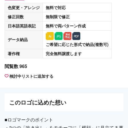
色変更・アレンジ
無料
で対応
修正回数
無制限
で修正
日本語英語表記
無料
で両パターン作成
データ納品
ご希望に応じた形式で納品(複数可)
著作権
完全無料譲渡
します
閲覧数 965
検討中リストに追加する
この
ロゴ
に込めた想い
■ロゴマークのポイント
・2つの「吹き出し」をモチーフに「横顔」に見立てる事