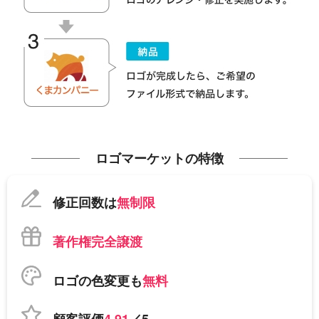
ロゴマーケットの特徴
修正回数は
無制限
著作権完全譲渡
ロゴの色変更も
無料
顧客評価
4.91
／5