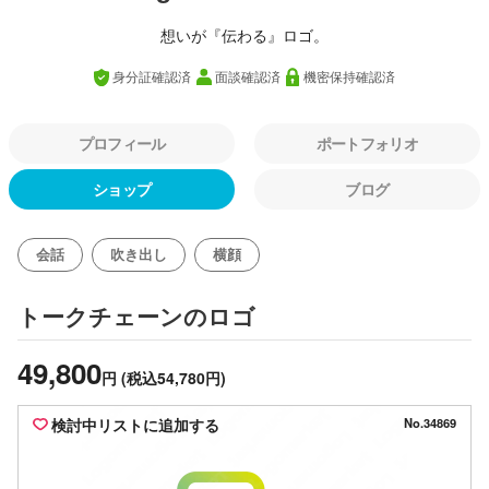
想いが『伝わる』ロゴ。
身分証確認済
面談確認済
機密保持確認済
プロフィール
ポートフォリオ
ショップ
ブログ
会話
吹き出し
横顔
のロゴ
トークチェーン
49,800
円
(税込54,780円)
検討中リストに追加する
No.34869