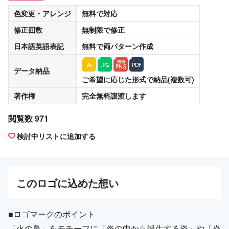
色変更・アレンジ
無料
で対応
修正回数
無制限
で修正
日本語英語表記
無料
で両パターン作成
データ納品
ご希望に応じた形式で納品(複数可)
著作権
完全無料譲渡
します
閲覧数 971
検討中リストに追加する
この
ロゴ
に込めた想い
■ロゴマークのポイント
「火の鳥」をモチーフに「炎の中から誕生する姿」や「炎