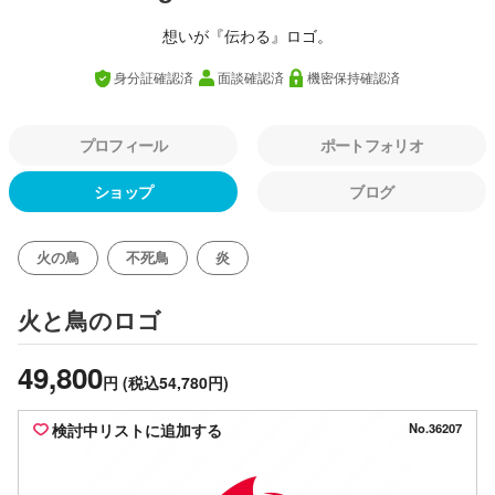
想いが『伝わる』ロゴ。
身分証確認済
面談確認済
機密保持確認済
プロフィール
ポートフォリオ
ショップ
ブログ
火の鳥
不死鳥
炎
のロゴ
火と鳥
49,800
円
(税込54,780円)
検討中リストに追加する
No.36207