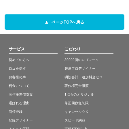
ページTOPへ戻る
サービス
こだわり
初めての方へ
30000個のロゴマーク
ロゴを探す
厳選プロデザイナー
お客様の声
明朗会計・追加料金ゼロ
料金について
著作権完全譲渡
著作権無償譲渡
1点ものオリジナル
選ばれる理由
修正回数無制限
商標登録
キャンセルＯＫ
登録デザイナー
スピード納品
よくある質問
実績1万件以上