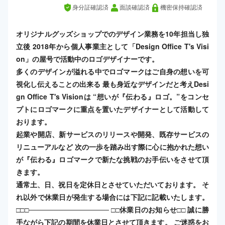
身分証確認済
面談確認済
機密保持確認済
オリジナルグッズショップでのデザイン業務を10年担当し独
立後 2018年から個人事業主として「Design Office T's Visi
on」の屋号で活動中のロゴデザイナーです。
多くのデザインが溢れる中でロゴマークはご自身の想いを可
視化し伝えることの出来る 最も身近なデザインだと考えDesi
gn Office T's Visionは “想いが『伝わる』ロゴ。”​ をコンセ
プトにロゴマークに重点を置いたデザイナーとして活動して
おります。
起業や開店、新サービスのリリースや開発、既存サービスの
リニューアルなど 次の一歩を踏み出す際に心に抱かれた想い
が『伝わる』ロゴマークで新たな挑戦のお手伝いをさせて頂
きます。
通常土、日、祝日を定休日とさせていただいております。 そ
れ以外で休業日が発生する場合には下記に記載いたします。
□□□──────────────── □□休業日のお知らせ□□ 誠に勝
手ながら下記の期間を休業日とさせて頂きます。 ご迷惑をお