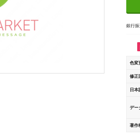
銀行振
色変
修正
日本
デー
著作