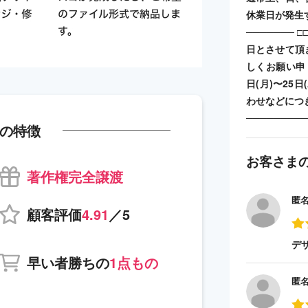
休業日が発生す
───────
日とさせて頂
しくお願い申し上
日(月)〜25日
わせなどにつ
─────────
の特徴
お客さま
著作権完全譲渡
匿
顧客評価
4.91
／5
デ
早い者勝ちの
1点もの
匿