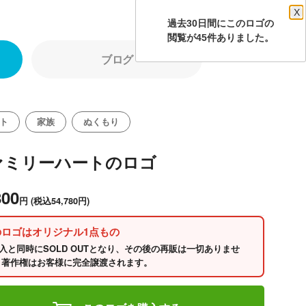
X
過去30日間にこのロゴの
閲覧が45件ありました。
ブログ
ト
家族
ぬくもり
ァミリーハートのロゴ
800
円
(税込54,780円)
のロゴはオリジナル1点もの
入と同時にSOLD OUTとなり、その後の再販は一切ありませ
 著作権はお客様に完全譲渡されます。