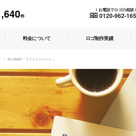
1,640
お電話でロゴの相談
\
0120-962-16
件
料金について
ロゴ制作実績
プ
No.46692「ファミリーハート」