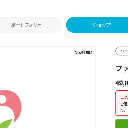
ポートフォリオ
ショップ
ハー
No.46692
フ
49,
こ
ご購
ん。