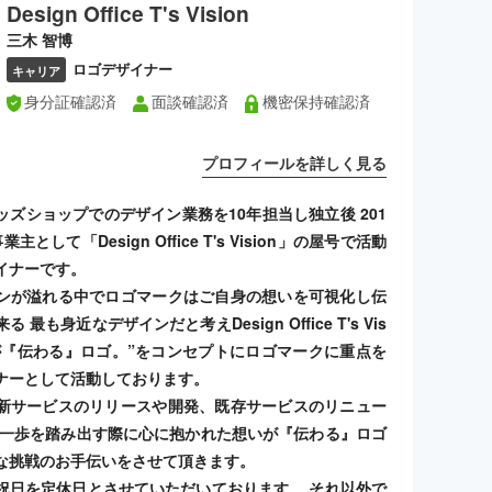
Design Office T's Vision
三木 智博
ロゴデザイナー
キャリア
身分証確認済
面談確認済
機密保持確認済
プロフィールを詳しく見る
ッズショップでのデザイン業務を10年担当し独立後 201
主として「Design Office T's Vision」の屋号で活動
イナーです。
ンが溢れる中でロゴマークはご自身の想いを可視化し伝
 最も身近なデザインだと考えDesign Office T's Vis
いが『伝わる』ロゴ。”​ をコンセプトにロゴマークに重点を
ナーとして活動しております。
新サービスのリリースや開発、既存サービスのリニュー
の一歩を踏み出す際に心に抱かれた想いが『伝わる』ロゴ
な挑戦のお手伝いをさせて頂きます。
祝日を定休日とさせていただいております。 それ以外で