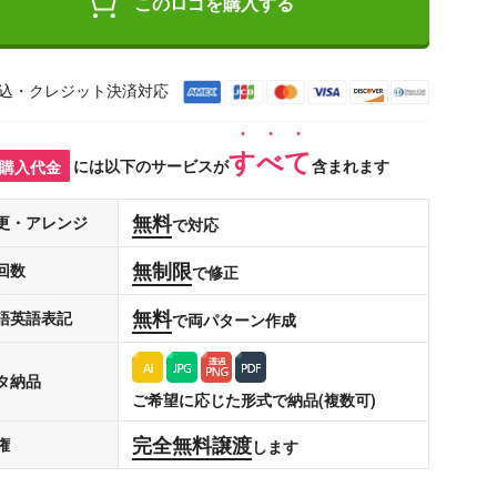
このロゴを購入する
込・クレジット決済対応
すべて
購入代金
には以下のサービスが
含まれます
無料
更・アレンジ
で対応
無制限
回数
で修正
無料
語英語表記
で両パターン作成
タ納品
ご希望に応じた形式で納品(複数可)
完全無料譲渡
権
します