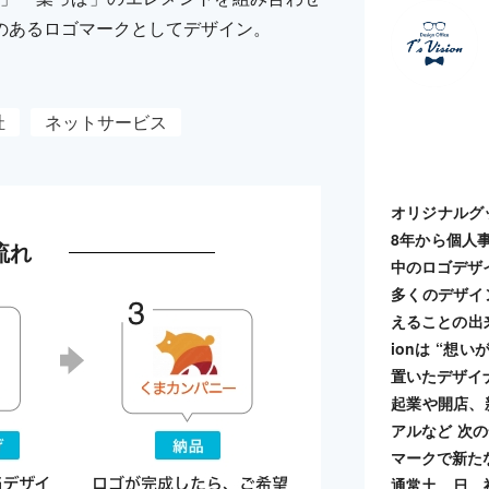
のあるロゴマークとしてデザイン。
祉
ネットサービス
オリジナルグ
8年から個人事業
流れ
中のロゴデザ
多くのデザイ
えることの出来る
ionは “想
置いたデザイ
起業や開店、
アルなど 次
マークで新た
通常土、日、