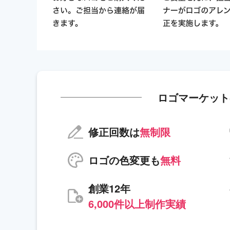
ロゴマーケット
修正回数は
無制限
ロゴの色変更も
無料
創業12年
6,000件以上制作実績