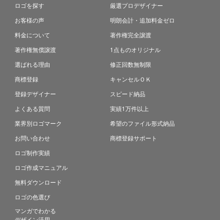
ロゴを探す
厳選プロデザイナー
お客様の声
明朗会計・追加料金ゼロ
料金について
著作権完全譲渡
著作権無償譲渡
1点ものオリジナル
選ばれる理由
修正回数無制限
商標登録
キャンセルＯＫ
登録デザイナー
スピード納品
よくある質問
実績1万件以上
業界別ロゴマーク
希望のファイル形式納品
お問い合わせ
商標登録サポート
ロゴ制作実績
ロゴ作成マニュアル
無料ダウンロード
ロゴの色選び
マンガでわかる
デザイン活用