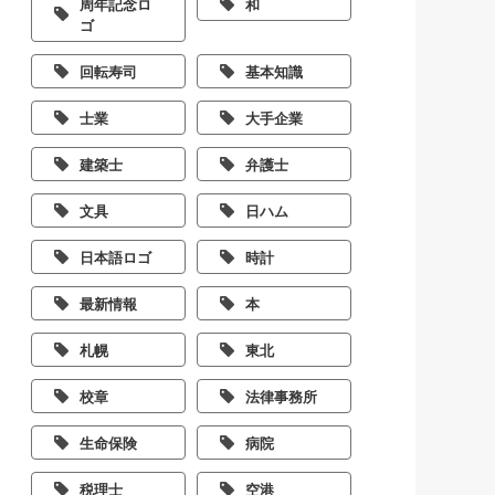
周年記念ロ
和
ゴ
回転寿司
基本知識
士業
大手企業
建築士
弁護士
文具
日ハム
日本語ロゴ
時計
最新情報
本
札幌
東北
校章
法律事務所
生命保険
病院
税理士
空港