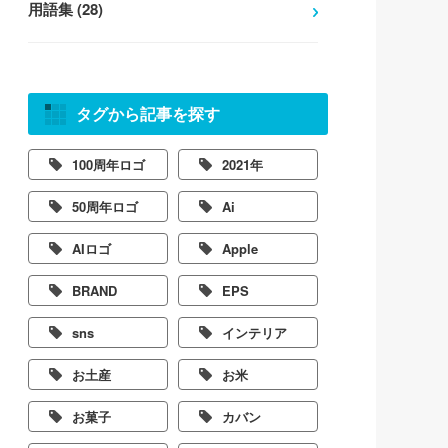
用語集 (28)
タグから記事を探す
100周年ロゴ
2021年
50周年ロゴ
Ai
AIロゴ
Apple
BRAND
EPS
sns
インテリア
お土産
お米
お菓子
カバン