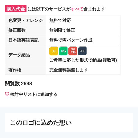
購入代金
には以下のサービスが
すべて
含まれます
色変更・アレンジ
無料
で対応
修正回数
無制限
で修正
日本語英語表記
無料
で両パターン作成
データ納品
ご希望に応じた形式で納品(複数可)
著作権
完全無料譲渡
します
閲覧数 2698
検討中リストに追加する
この
ロゴ
に込めた想い