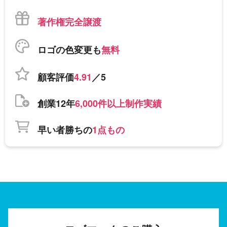
著作権完全譲渡
ロゴの色変更も
無料
顧客評価
4.91
／5
創業12年
6,000件以上制作実績
早い者勝ちの
1点もの