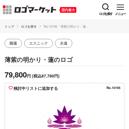
ロゴを探す
メニュー
トップ
ロゴを探す
No.10195「薄紫の明かり・蓮」
睡蓮
エスニック
永遠
のロゴ
薄紫の明かり・蓮
79,800
円
(税込87,780円)
検討中リストに追加する
No.10195