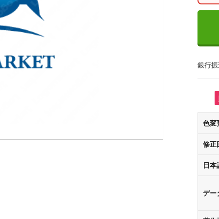
銀行振
色変
修正
日本
デー