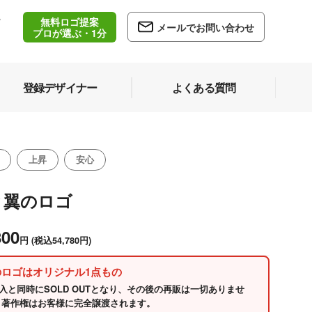
無料ロゴ提案
/
メールでお問い合わせ
5
プロが選ぶ・1分
登録デザイナー
よくある質問
上昇
安心
と翼のロゴ
800
円
(税込54,780円)
のロゴはオリジナル1点もの
入と同時にSOLD OUTとなり、その後の再販は一切ありませ
 著作権はお客様に完全譲渡されます。