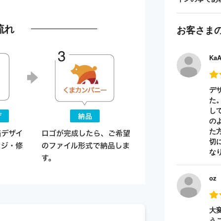
流れ
お客さま
Ka
デ
た
し
の
た
切
な
oz
大
う