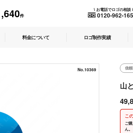
1,640
お電話でロゴの相談
\
0120-962-16
件
料金について
ロゴ制作実績
信頼
No.10369
山
49,
こ
ご購
ん。