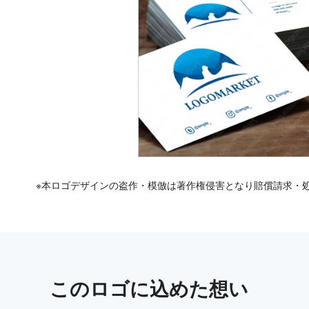
※本ロゴデザインの盗作・模倣は著作権侵害となり賠償請求・
この
ロゴ
に込めた想い