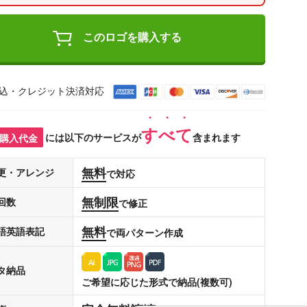
このロゴを購入する
込・クレジット決済対応
すべて
購入代金
には以下のサービスが
含まれます
無料
更・アレンジ
で対応
無制限
回数
で修正
無料
語英語表記
で両パターン作成
タ納品
ご希望に応じた形式で納品(複数可)