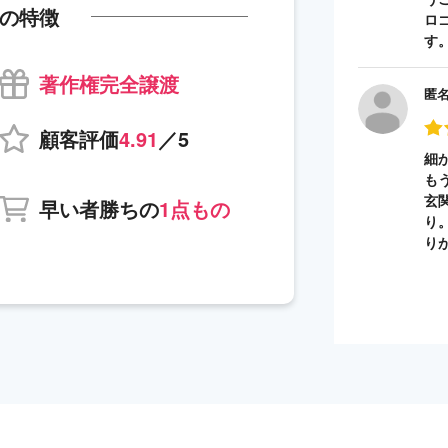
の特徴
ロ
す
著作権完全譲渡
匿
顧客評価
4.91
／5
細
も
玄
早い者勝ちの
1点もの
り
り