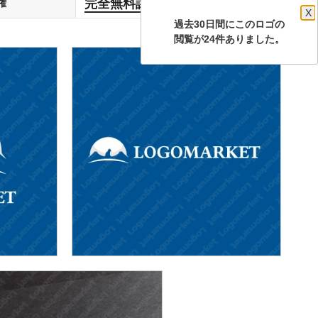
完全無料譲渡
権
します
X
過去30日間にこのロゴの
閲覧が24件ありました。