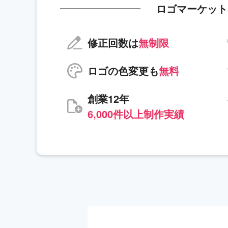
ロゴマーケット
修正回数は
無制限
ロゴの色変更も
無料
創業12年
6,000件以上制作実績