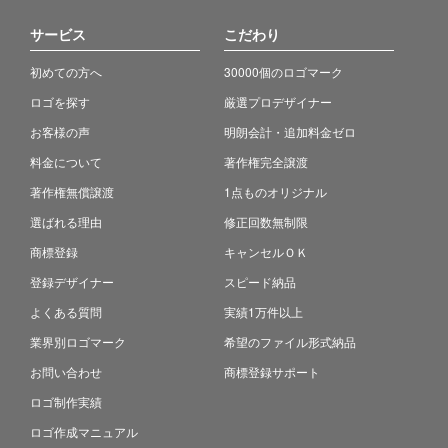
サービス
こだわり
初めての方へ
30000個のロゴマーク
ロゴを探す
厳選プロデザイナー
お客様の声
明朗会計・追加料金ゼロ
料金について
著作権完全譲渡
著作権無償譲渡
1点ものオリジナル
選ばれる理由
修正回数無制限
商標登録
キャンセルＯＫ
登録デザイナー
スピード納品
よくある質問
実績1万件以上
業界別ロゴマーク
希望のファイル形式納品
お問い合わせ
商標登録サポート
ロゴ制作実績
ロゴ作成マニュアル