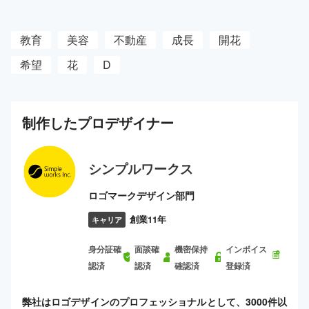
教育
美容
不動産
成長
開花
希望
花
D
制作した
プロ
デザイナー
シンプルワークス
ロゴマークデザイン部門
創業11年
キャリア
身分証確
面談確
機密保持
インボイス
認済
認済
確認済
登録済
弊社はロゴデザインのプロフェッショナルとして、3000件以