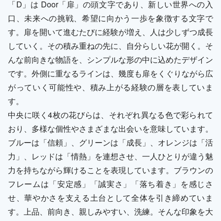
「D」は Door「扉」の頭文字であり、新しい世界への入
口、未来への挑戦、希望に向かう一歩を象徴する文字で
す。扉を開いて進むたびに経験が増え、人は少しずつ成長
していく。その積み重ねの先に、自分らしい花が開く。そ
んな前向きな物語を、シンプルな形の中に込めたデザイン
です。外側に重なるラインは、幾度も扉をくぐりながら広
がっていく可能性や、積み上がる経験の層を表していま
す。
中央に咲く4枚の花びらは、それぞれ異なる色で彩られて
おり、多様な個性やさまざまな出会いを意味しています。
ブルーは「信頼」、グリーンは「成長」、オレンジは「活
力」、レッドは「情熱」を連想させ、一人ひとりが違う魅
力を持ちながら輝けることを表現しています。ブラウンの
フレームは「安定感」「誠実さ」「落ち着き」を感じさ
せ、華やかさを支える土台として全体を引き締めていま
す。上品、前向き、親しみやすい、洗練。そんな印象を大