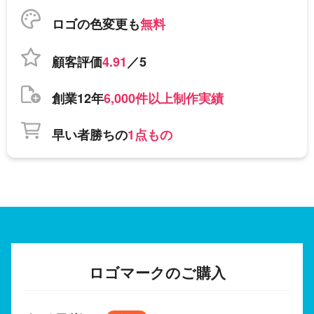
ロゴの色変更も
無料
顧客評価
4.91
／5
創業12年
6,000件以上制作実績
早い者勝ちの
1点もの
ロゴマークのご購入