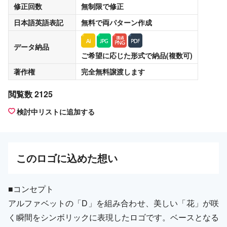
修正回数
無制限
で修正
日本語英語表記
無料
で両パターン作成
データ納品
ご希望に応じた形式で納品(複数可)
著作権
完全無料譲渡
します
閲覧数 2125
検討中リストに追加する
この
ロゴ
に込めた想い
■コンセプト
アルファベットの「D」を組み合わせ、美しい「花」が咲
く瞬間をシンボリックに表現したロゴです。ベースとなる