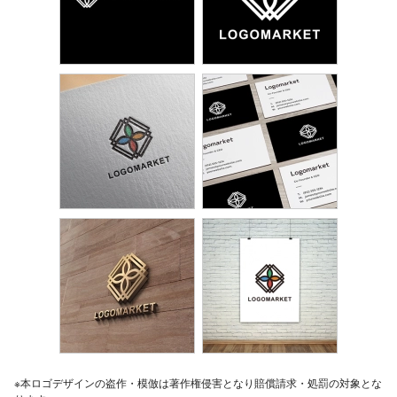
※本ロゴデザインの盗作・模倣は著作権侵害となり賠償請求・処罰の対象とな