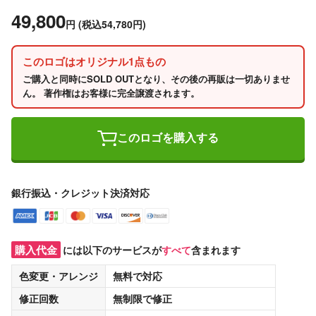
49,800
円
(税込54,780円)
このロゴはオリジナル1点もの
ご購入と同時にSOLD OUTとなり、その後の再販は一切ありませ
ん。 著作権はお客様に完全譲渡されます。
このロゴを購入する
銀行振込・クレジット決済対応
購入代金
には以下のサービスが
すべて
含まれます
色変更・アレンジ
無料
で対応
修正回数
無制限
で修正