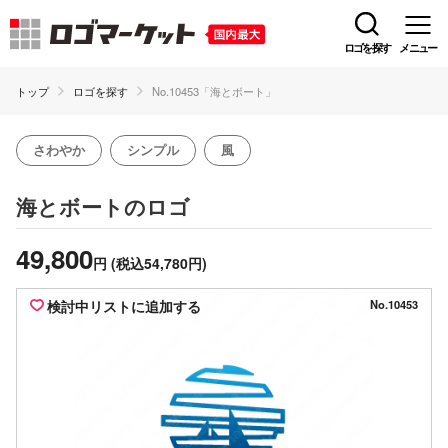
ロゴを探す
メニュー
トップ
ロゴを探す
No.10453「海とボート」
さわやか
シンプル
風
のロゴ
海とボート
49,800
円
(税込54,780円)
検討中リストに追加する
No.10453