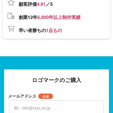
顧客評価
4.91
／5
創業12年
6,000件以上制作実績
早い者勝ちの
1点もの
ロゴマークのご購入
メールアドレス