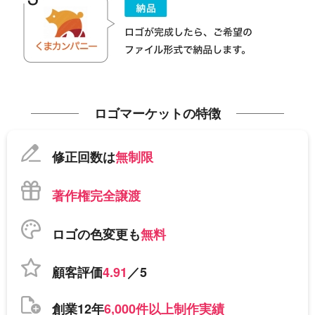
ロゴマーケットの特徴
修正回数は
無制限
著作権完全譲渡
ロゴの色変更も
無料
顧客評価
4.91
／5
創業12年
6,000件以上制作実績