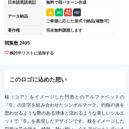
日本語英語表記
無料
で両パターン作成
データ納品
ご希望に応じた形式で納品(複数可)
著作権
完全無料譲渡
します
閲覧数 2495
検討中リストに追加する
この
ロゴ
に込めた想い
核（コア）をイメージした円形とのアルファベットの
「S」の文字を組み合わせたシンボルマーク。灼熱の炎を
思わせるような艶のある球体と流れるような美しいシルエ
ットで「S」を表現したデザインです。核をイメージした
円形は芯の強さ、情熱、熱い想い、心をアピールしていま