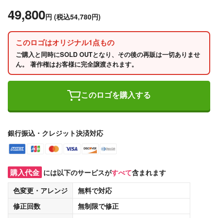
49,800
円
(税込54,780円)
このロゴはオリジナル1点もの
ご購入と同時にSOLD OUTとなり、その後の再販は一切ありませ
ん。 著作権はお客様に完全譲渡されます。
このロゴを購入する
銀行振込・クレジット決済対応
購入代金
には以下のサービスが
すべて
含まれます
色変更・アレンジ
無料
で対応
修正回数
無制限
で修正