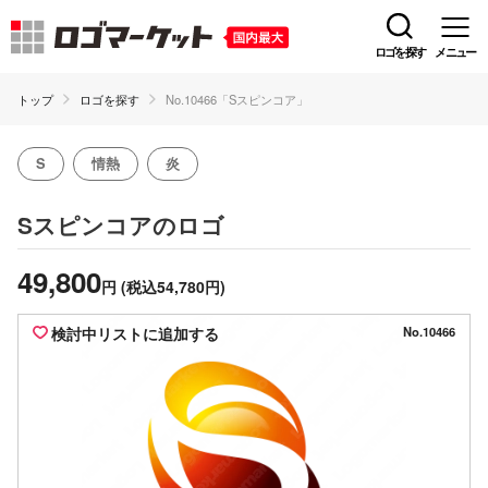
ロゴを探す
メニュー
トップ
ロゴを探す
No.10466「Sスピンコア」
S
情熱
炎
のロゴ
Sスピンコア
49,800
円
(税込54,780円)
検討中リストに追加する
No.10466