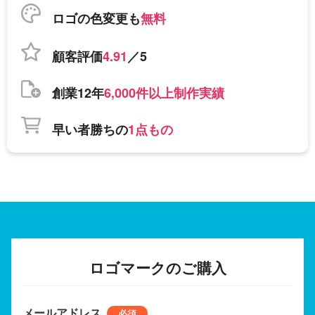
ロゴの色変更も
無料
顧客評価
4.91
／5
創業12年
6,000件以上制作実績
早い者勝ちの
1点もの
ロゴマークのご購入
メールアドレス