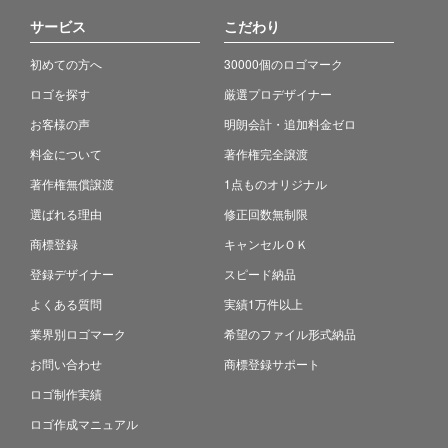
サービス
こだわり
初めての方へ
30000個のロゴマーク
ロゴを探す
厳選プロデザイナー
お客様の声
明朗会計・追加料金ゼロ
料金について
著作権完全譲渡
著作権無償譲渡
1点ものオリジナル
選ばれる理由
修正回数無制限
商標登録
キャンセルＯＫ
登録デザイナー
スピード納品
よくある質問
実績1万件以上
業界別ロゴマーク
希望のファイル形式納品
お問い合わせ
商標登録サポート
ロゴ制作実績
ロゴ作成マニュアル