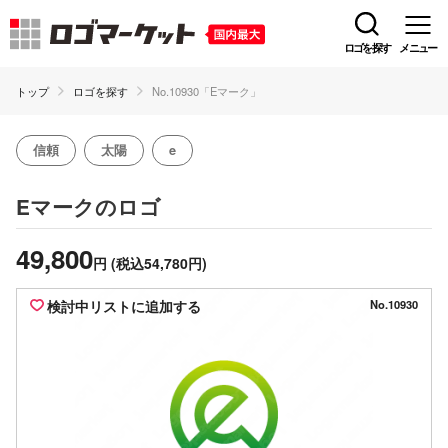
ロゴを探す
メニュー
トップ
ロゴを探す
No.10930「Eマーク」
信頼
太陽
e
のロゴ
Eマーク
49,800
円
(税込54,780円)
検討中リストに追加する
No.10930