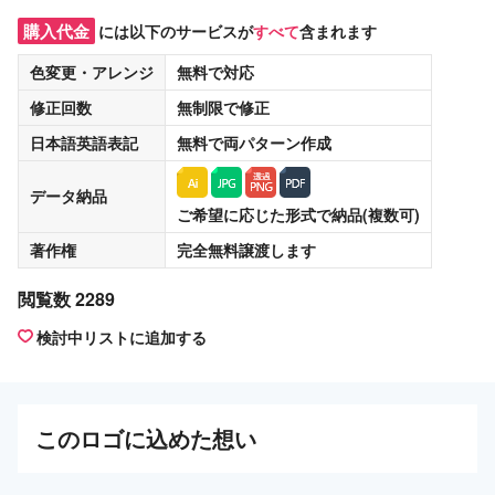
購入代金
には以下のサービスが
すべて
含まれます
色変更・アレンジ
無料
で対応
修正回数
無制限
で修正
日本語英語表記
無料
で両パターン作成
データ納品
ご希望に応じた形式で納品(複数可)
著作権
完全無料譲渡
します
閲覧数 2289
検討中リストに追加する
この
ロゴ
に込めた想い