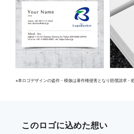
※本ロゴデザインの盗作・模倣は著作権侵害となり賠償請求・
この
ロゴ
に込めた想い