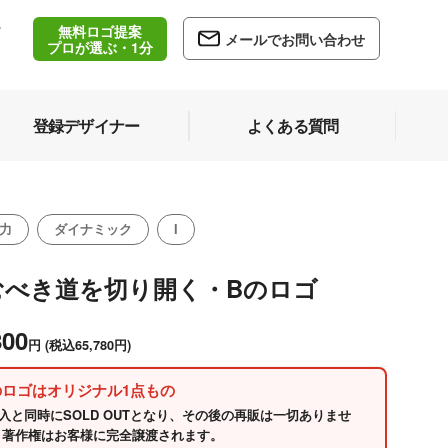
無料ロゴ提案
/
メールでお問い合わせ
5
プロが選ぶ・1分
登録デザイナー
よくある質問
力
ダイナミック
I
むべき道を切り開く・Bのロゴ
800
円
(税込65,780円)
のロゴはオリジナル1点もの
入と同時にSOLD OUTとなり、その後の再販は一切ありませ
 著作権はお客様に完全譲渡されます。