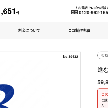
1,651
お電話でロゴの相談
\
0120-962-16
件
料金について
ロゴ制作実績
行動
No.39432
進
59,
こ
ご購
ん。