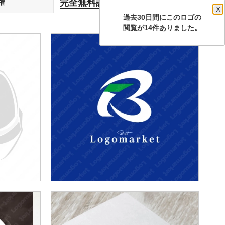
完全無料譲渡
権
します
X
過去30日間にこのロゴの
閲覧が14件ありました。