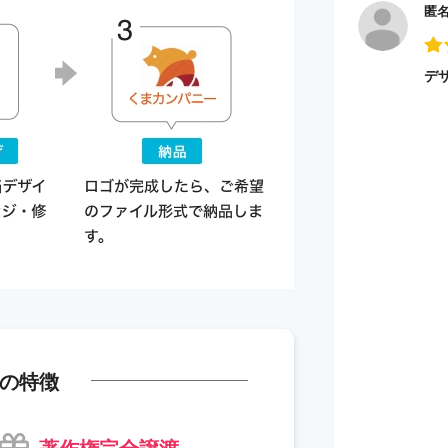
匿
デ
の特徴
著作権完全譲渡