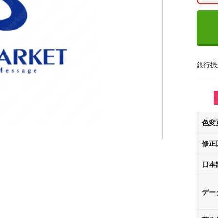
銀行振
色変
修正
日本
デー