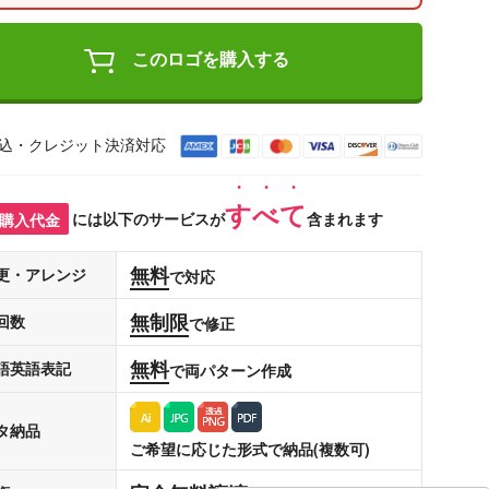
このロゴを購入する
込・クレジット決済対応
すべて
購入代金
には以下のサービスが
含まれます
無料
更・アレンジ
で対応
無制限
回数
で修正
無料
語英語表記
で両パターン作成
タ納品
ご希望に応じた形式で納品(複数可)