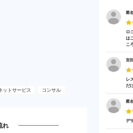
匿
ロ
は
こ
宮
レ
だ
ネットサービス
コンサル
匿
デ
流れ