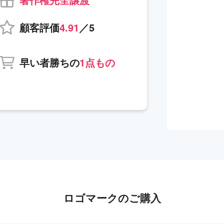
顧客評価
4.91
／5
早い者勝ちの
1点もの
ロゴマークのご購入